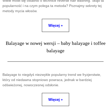
Wiele mówi się ostatnio o technice reverse hair washing. Skąd ta
popularność i na czym polega ta metoda? Poznajmy sekrety tej
metody mycia włosów.
Więcej »
Balayage w nowej wersji – baby balayage i toffee
balayage
Balayage to niegdyś niezwykle popularny trend we fryzjerstwie,
który od niedawna stopniowo powraca, jednak w bardziej
odświeżonej, nowoczesnej odsłonie.
Więcej »