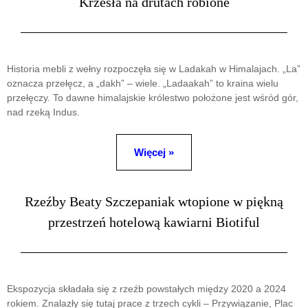
Krzesła na drutach robione
Historia mebli z wełny rozpoczęła się w Ladakah w Himalajach. „La”
oznacza przełęcz, a „dakh” – wiele. „Ladaakah” to kraina wielu
przełęczy. To dawne himalajskie królestwo położone jest wśród gór,
nad rzeką Indus.
Więcej »
Rzeźby Beaty Szczepaniak wtopione w piękną
przestrzeń hotelową kawiarni Biotiful
Ekspozycja składała się z rzeźb powstałych między 2020 a 2024
rokiem. Znalazły się tutaj prace z trzech cykli – Przywiązanie, Plac