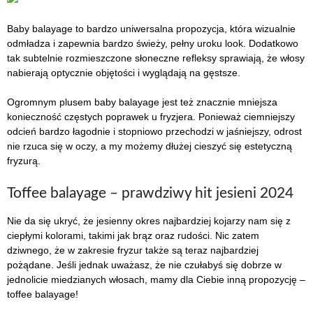
Baby balayage to bardzo uniwersalna propozycja, która wizualnie
odmładza i zapewnia bardzo świeży, pełny uroku look. Dodatkowo
tak subtelnie rozmieszczone słoneczne refleksy sprawiają, że włosy
nabierają optycznie objętości i wyglądają na gęstsze.
Ogromnym plusem baby balayage jest też znacznie mniejsza
konieczność częstych poprawek u fryzjera. Ponieważ ciemniejszy
odcień bardzo łagodnie i stopniowo przechodzi w jaśniejszy, odrost
nie rzuca się w oczy, a my możemy dłużej cieszyć się estetyczną
fryzurą.
Toffee balayage – prawdziwy hit jesieni 2024
Nie da się ukryć, że jesienny okres najbardziej kojarzy nam się z
ciepłymi kolorami, takimi jak brąz oraz rudości. Nic zatem
dziwnego, że w zakresie fryzur także są teraz najbardziej
pożądane. Jeśli jednak uważasz, że nie czułabyś się dobrze w
jednolicie miedzianych włosach, mamy dla Ciebie inną propozycję –
toffee balayage!