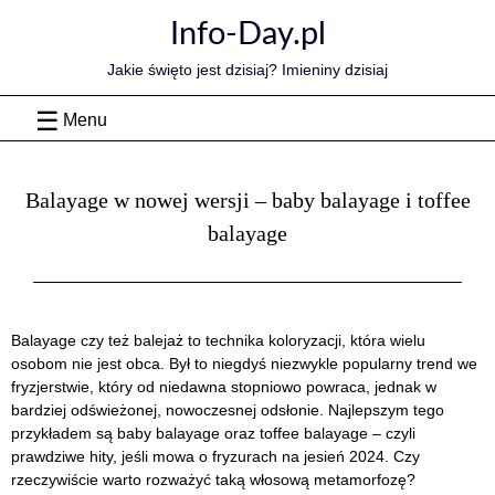
Skip
Info-Day.pl
to
content
Jakie święto jest dzisiaj? Imieniny dzisiaj
Menu
Balayage w nowej wersji – baby balayage i toffee
balayage
Balayage czy też balejaż to technika koloryzacji, która wielu
osobom nie jest obca. Był to niegdyś niezwykle popularny trend we
fryzjerstwie, który od niedawna stopniowo powraca, jednak w
bardziej odświeżonej, nowoczesnej odsłonie.
Najlepszym tego
przykładem są baby balayage oraz toffee balayage – czyli
prawdziwe hity, jeśli mowa o fryzurach na jesień 2024. Czy
rzeczywiście warto rozważyć taką włosową metamorfozę?