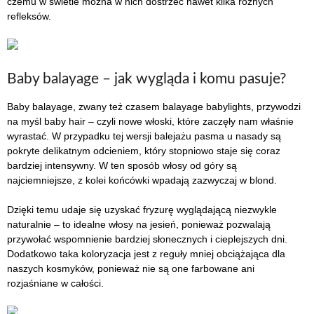
czemu w świetle można w nich dostrzec nawet kilka różnych
refleksów.
Baby balayage – jak wygląda i komu pasuje?
Baby balayage, zwany też czasem balayage babylights, przywodzi
na myśl baby hair – czyli nowe włoski, które zaczęły nam właśnie
wyrastać. W przypadku tej wersji balejażu pasma u nasady są
pokryte delikatnym odcieniem, który stopniowo staje się coraz
bardziej intensywny. W ten sposób włosy od góry są
najciemniejsze, z kolei końcówki wpadają zazwyczaj w blond.
Dzięki temu udaje się uzyskać fryzurę wyglądającą niezwykle
naturalnie – to idealne włosy na jesień, ponieważ pozwalają
przywołać wspomnienie bardziej słonecznych i cieplejszych dni.
Dodatkowo taka koloryzacja jest z reguły mniej obciążająca dla
naszych kosmyków, ponieważ nie są one farbowane ani
rozjaśniane w całości.