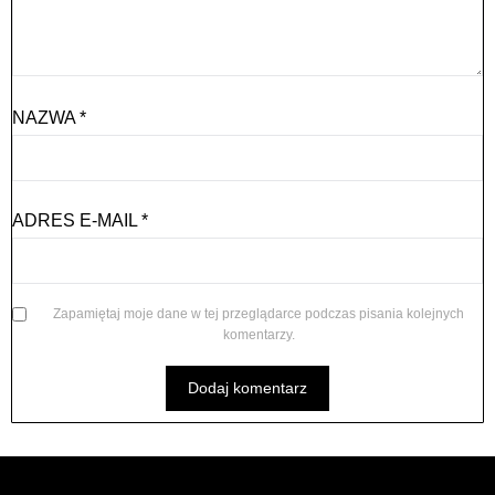
NAZWA
*
ADRES E-MAIL
*
Zapamiętaj moje dane w tej przeglądarce podczas pisania kolejnych
komentarzy.