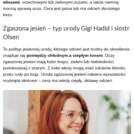
włosami
, orzechowymi lub zielonymi oczami, a także ciemną,
mocną oprawą oczu. Cera jest jasna lub ma odcień złocistego
beżu.
Zgaszona jesień – typ urody Gigi Hadid i sióstr
Olsen
To podtyp jesiennej urody, którego odcień jest trudny do określenia:
znajduje się
pomiędzy chłodnym a ciepłym tonem
. Oczy
zgaszonej jesieni mają kolor brązu, zieleni lub niebieskości
pomieszanej z szarym. Z kolei włosy mogą mieć odcienie blondu,
przez rudy po brąz. Uroda zgaszonej jesieni nabiera wyrazistości
muśnięta słońcem – cera ma wtedy ciepły, złotawy odcień.