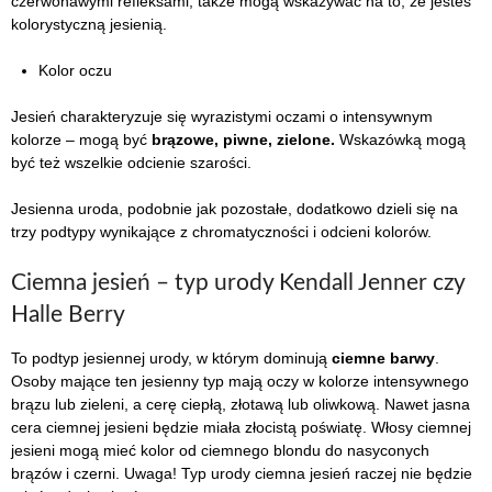
czerwonawymi refleksami, także mogą wskazywać na to, że jesteś
kolorystyczną jesienią.
Kolor oczu
Jesień charakteryzuje się wyrazistymi oczami o intensywnym
kolorze – mogą być
brązowe, piwne,
zielone.
Wskazówką mogą
być też wszelkie odcienie szarości.
Jesienna uroda, podobnie jak pozostałe, dodatkowo dzieli się na
trzy podtypy wynikające z chromatyczności i odcieni kolorów.
Ciemna jesień – typ urody Kendall Jenner czy
Halle Berry
To podtyp jesiennej urody, w którym dominują
ciemne barwy
.
Osoby mające ten jesienny typ mają oczy w kolorze intensywnego
brązu lub zieleni, a cerę ciepłą, złotawą lub oliwkową. Nawet jasna
cera ciemnej jesieni będzie miała złocistą poświatę. Włosy ciemnej
jesieni mogą mieć kolor od ciemnego blondu do nasyconych
brązów i czerni. Uwaga! Typ urody ciemna jesień raczej nie będzie