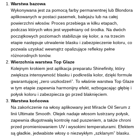
Warstwa bazowa
Wykonywana jest za pomocą farby permanentnej lub Blondora
aplikowanych w postaci pasemek, balejażu lub na całej
powierzchni włosów. Proces przebiega w kilku etapach,
podczas których włos jest wypełniany od środka. Na dwóch
początkowych poziomach stabilizuje się kolor, a na trzecim
etapie następuje utrwalenie blasku i zabezpieczenie koloru, co
pozwala uzyskać wewnątrz opalizujące refleksy pełne
różnorodnych tonów.
Wierzchnia warstwa Top Glaze
Kolejnym krokiem jest aplikacja preparatu Shinefinity, który
zwiększa intensywność blasku i podkreśla kolor, dzięki formule
gwarantującej „zero uszkodzeń”. To właśnie warstwa Top Glaze
w tym etapie zapewnia harmonijny efekt, wzbogacając głębię i
połysk koloru i zabezpiecza go przed blaknięciem.
Warstwa końcowa
Na zakończenie na włosy aplikowany jest Miracle Oil Serum z
linii Ultimate Smooth. Olejek nadaje włosom lustrzany połysk,
zapewnia długotrwałą kontrolę nad puszeniem, a także chroni
przed promieniowaniem UV i wysokimi temperaturami. Efektem
są gładkie, jedwabiste włosy o niezwykłym „szklanym” blasku.