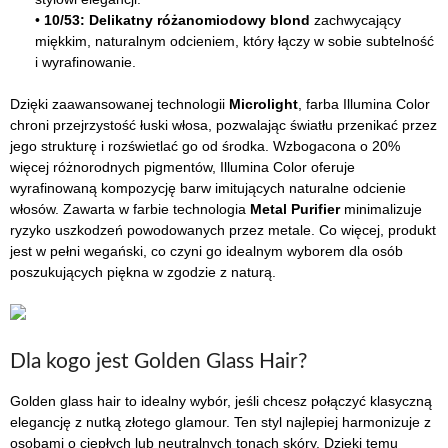
•
10/53: Delikatny różanomiodowy blond
zachwycający
miękkim, naturalnym odcieniem, który łączy w sobie subtelność
i wyrafinowanie.
Dzięki zaawansowanej technologii
Microlight
, farba Illumina Color
chroni przejrzystość łuski włosa, pozwalając światłu przenikać przez
jego strukturę i rozświetlać go od środka. Wzbogacona o 20%
więcej różnorodnych pigmentów, Illumina Color oferuje
wyrafinowaną kompozycję barw imitujących naturalne odcienie
włosów. Zawarta w farbie technologia
Metal Purifier
minimalizuje
ryzyko uszkodzeń powodowanych przez metale. Co więcej, produkt
jest w pełni wegański, co czyni go idealnym wyborem dla osób
poszukujących piękna w zgodzie z naturą.
Dla kogo jest Golden Glass Hair?
Golden glass hair to idealny wybór, jeśli chcesz połączyć klasyczną
elegancję z nutką złotego glamour. Ten styl najlepiej harmonizuje z
osobami o ciepłych lub neutralnych tonach skóry. Dzięki temu