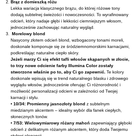
Brąz z domieszką różu
Lekka wariacja klasycznego brązu, do której różowe tony
dodają subtelnej świeżości i nowoczesności. To wyrafinowany
odcień, który nadaje głębi i lekkości ciemniejszym włosom,
jednocześnie zachowując naturalny wygląd.
Morelowy blond
Nasycony złotem odcień blond, wzbogacony tonami moreli,
doskonale komponuje się ze śródziemnomorskimi karnacjami,
podkreślając naturalne ciepło skóry.
Jeżeli marzy Ci się efekt tafli włosów skąpanych w złocie,
to trzy nowe odcienie farby Illumina Color zostały
stworzone właśnie po to, aby Ci go zapewnić.
Te kolory
doskonale wpisują się w trend naturalnego blasku i zdrowego
wyglądu włosów, jednocześnie oferując Ci różnorodność i
możliwość personalizacji odcieni w zależności od Twojej
karnacji i stylu.
•
10/34: Promienny jasnozłoty blond
z subtelnym
miedzianym akcentem – idealny wybór dla fanek ciepłych,
słonecznych tonów.
•
7/53: Wielowymiarowy różany mahoń
zapewniający głęboki
odcień z delikatnym różanym akcentem, który doda Twojemu
stylowi elegancji.