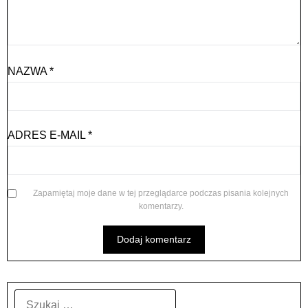
NAZWA
*
ADRES E-MAIL
*
Zapamiętaj moje dane w tej przeglądarce podczas pisania kolejnych
komentarzy.
SZUKAJ: