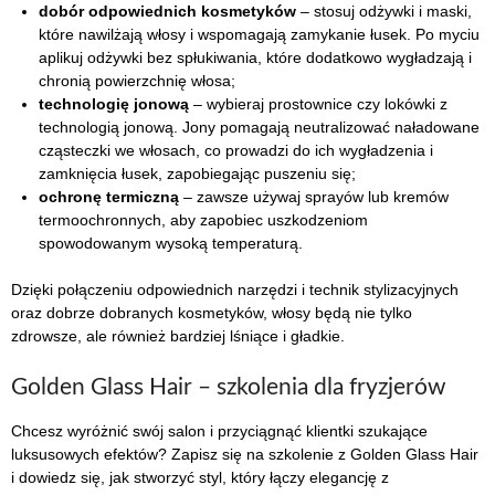
dobór odpowiednich kosmetyków
– stosuj odżywki i maski,
które nawilżają włosy i wspomagają zamykanie łusek. Po myciu
aplikuj odżywki bez spłukiwania, które dodatkowo wygładzają i
chronią powierzchnię włosa;
technologię jonową
– wybieraj prostownice czy lokówki z
technologią jonową. Jony pomagają neutralizować naładowane
cząsteczki we włosach, co prowadzi do ich wygładzenia i
zamknięcia łusek, zapobiegając puszeniu się;
ochronę termiczną
– zawsze używaj sprayów lub kremów
termoochronnych, aby zapobiec uszkodzeniom
spowodowanym wysoką temperaturą.
Dzięki połączeniu odpowiednich narzędzi i technik stylizacyjnych
oraz dobrze dobranych kosmetyków, włosy będą nie tylko
zdrowsze, ale również bardziej lśniące i gładkie.
Golden Glass Hair – szkolenia dla fryzjerów
Chcesz wyróżnić swój salon i przyciągnąć klientki szukające
luksusowych efektów? Zapisz się na szkolenie z Golden Glass Hair
i dowiedz się, jak stworzyć styl, który łączy elegancję z