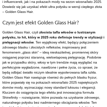
i influencerek, jak i na pokazach mody na sezon wiosna/lato 2025.
Dowiedz się jak uzyskać efekt ultra połysku w wersji ciepłego złota
– Golden Glass Hair.
Czym jest efekt Golden Glass Hair?
Golden Glass Hair, czyli
złocista tafla włosów o lustrzanym
połysku, to hit, który w 2025 roku definiuje trendy w stylizacji i
pielęgnacji włosów
. Ten wyjątkowy efekt, będący połączeniem
zdrowego blasku i złocistych refleksów, inspirowany jest
fenomenem „glass skin” – ideą nieskazitelnej, promiennej skóry
osiąganej poprzez staranną, wieloetapową pielęgnację. Podobnie
jak w przypadku skóry, włosy w tym trendzie mają wyglądać na
perfekcyjnie wygładzone, nawilżone i pełne życia, co sprawi, że
będą odbijać światło niczym idealnie wypolerowana tafla szkła.
Golden Glass Hair nawiązuje również do pełnych blasku fryzur,
które pojawiały się na pokazach wiosna/lato 2025 największych
domów mody, wyznaczając nowy standard luksusu i elegancji.
Kluczem do osiągnięcia tego efektu jest innowacyjna formuła
Shinefinity – rozwiązanie, które pozwala na uzyskanie zdrowego,
naturalnego połysku bez nadmiernego obciążania włosów. Ten