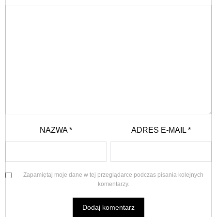
NAZWA
*
ADRES E-MAIL
*
Zapamiętaj moje dane w tej przeglądarce podczas pisania kolejnych
komentarzy.