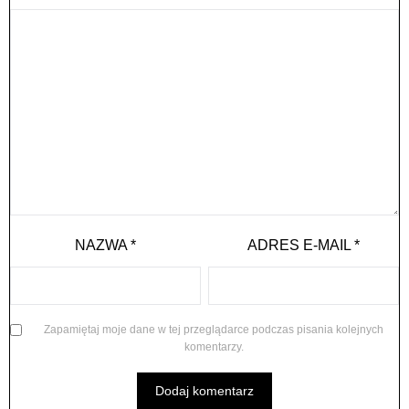
NAZWA
*
ADRES E-MAIL
*
Zapamiętaj moje dane w tej przeglądarce podczas pisania kolejnych
komentarzy.