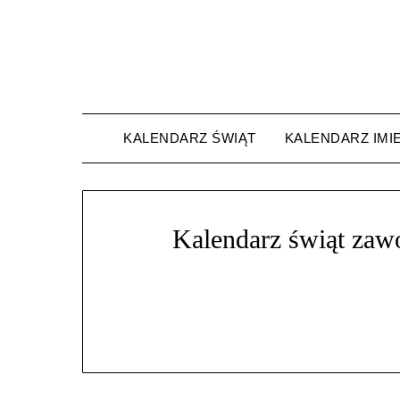
Skip
to
content
KALENDARZ ŚWIĄT
KALENDARZ IMI
Kalendarz świąt za