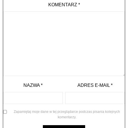
KOMENTARZ
*
NAZWA
*
ADRES E-MAIL
*
Zapamiętaj moje dane w tej przeglądarce podczas pisania kolejnych
komentarzy.