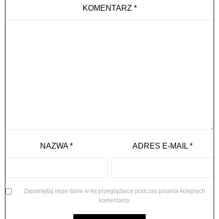
KOMENTARZ
*
NAZWA
*
ADRES E-MAIL
*
Zapamiętaj moje dane w tej przeglądarce podczas pisania kolejnych
komentarzy.