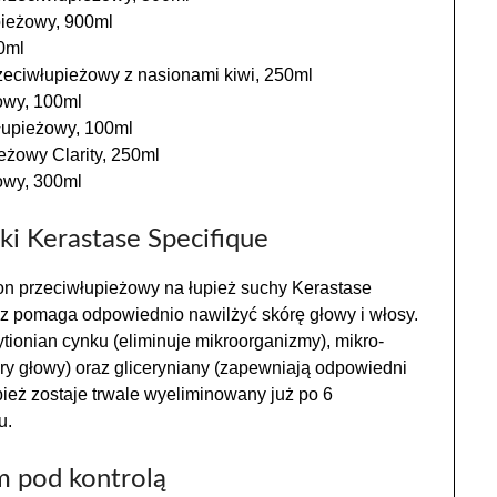
pieżowy, 900ml
0ml
eciwłupieżowy z nasionami kiwi, 250ml
owy, 100ml
łupieżowy, 100ml
eżowy Clarity, 250ml
owy, 300ml
ki Kerastase Specifique
n przeciwłupieżowy na łupież suchy Kerastase
az pomaga odpowiednio nawilżyć skórę głowy i włosy.
tionian cynku (eliminuje mikroorganizmy), mikro-
óry głowy) oraz gliceryniany (zapewniają odpowiedni
pież zostaje trwale wyeliminowany już po 6
u.
m pod kontrolą