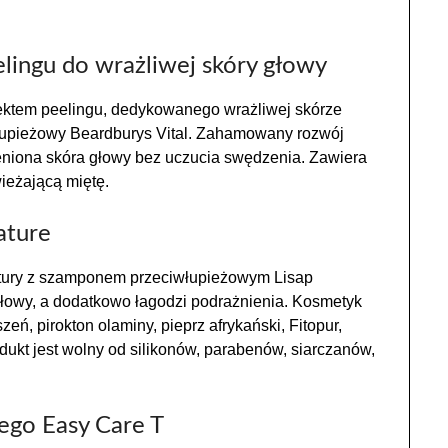
elingu do wrażliwej skóry głowy
ktem peelingu, dedykowanego wrażliwej skórze
łupieżowy Beardburys Vital. Zahamowany rozwój
niona skóra głowy bez uczucia swędzenia. Zawiera
ieżającą miętę.
ature
tury z szamponem przeciwłupieżowym Lisap
głowy, a dodatkowo łagodzi podrażnienia. Kosmetyk
eń, pirokton olaminy, pieprz afrykański, Fitopur,
ukt jest wolny od silikonów, parabenów, siarczanów,
ego Easy Care T