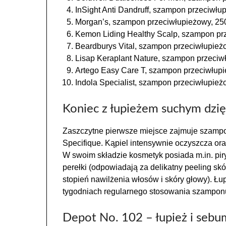
InSight Anti Dandruff, szampon przeciwłu
Morgan’s, szampon przeciwłupieżowy, 25
Kemon Liding Healthy Scalp, szampon prz
Beardburys Vital, szampon przeciwłupież
Lisap Keraplant Nature, szampon przeciw
Artego Easy Care T, szampon przeciwłupi
Indola Specialist, szampon przeciwłupież
Koniec z łupieżem suchym dzię
Zaszczytne pierwsze miejsce zajmuje szampo
Specifique. Kąpiel intensywnie oczyszcza or
W swoim składzie kosmetyk posiada m.in. piry
perełki (odpowiadają za delikatny peeling sk
stopień nawilżenia włosów i skóry głowy). Łu
tygodniach regularnego stosowania szampon
Depot No. 102 – łupież i sebu