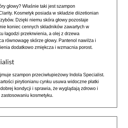
óry głowy? Właśnie taki jest szampon
larity. Kosmetyk posiada w składzie diizetionian
grzybów. Dzięki niemu skóra głowy pozostaje
 nie koniec cennych składników zawartych w
u łagodzi przekrwienia, a olej z drzewa
aca równowagę skórze głowy. Pantenol nawilża i
mienia dodatkowo zmiękcza i wzmacnia porost.
alist
ajmuje szampon przeciwłupieżowy Indola Specialist.
rtości pirytionianu cynku usuwa widoczne płatki
dobrej kondycji i sprawia, że wyglądają zdrowo i
m zastosowaniu kosmetyku.