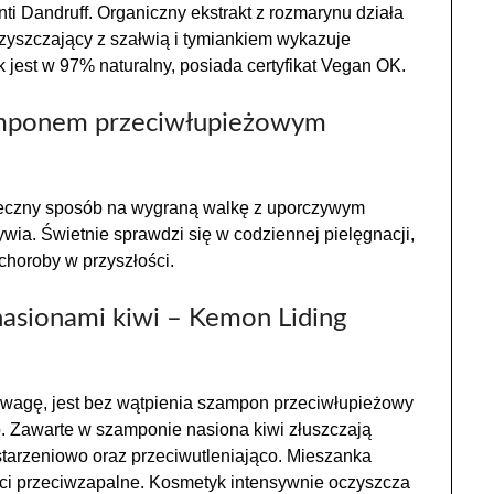
ti Dandruff. Organiczny ekstrakt z rozmarynu działa
zyszczający z szałwią i tymiankiem wykazuje
 jest w 97% naturalny, posiada certyfikat Vegan OK.
amponem przeciwłupieżowym
eczny sposób na wygraną walkę z uporczywym
ywia. Świetnie sprawdzi się w codziennej pielęgnacji,
horoby w przyszłości.
asionami kiwi – Kemon Liding
uwagę, jest bez wątpienia szampon przeciwłupieżowy
.
Zawarte w szamponie nasiona kiwi złuszczają
starzeniowo oraz przeciwutleniająco. Mieszanka
ci przeciwzapalne. Kosmetyk intensywnie oczyszcza