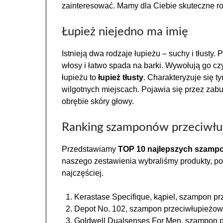
zainteresować. Mamy dla Ciebie skuteczne r
Łupież niejedno ma imię
Istnieją dwa rodzaje łupieżu – suchy i tłusty. 
włosy i łatwo spada na barki. Wywołują go czy
łupieżu to
łupież tłusty
. Charakteryzuje się t
wilgotnych miejscach. Pojawia się przez za
obrębie skóry głowy.
Ranking szamponów przeciwłu
Przedstawiamy
TOP 10 najlepszych szamp
naszego zestawienia wybraliśmy produkty, po 
najczęściej.
Kerastase Specifique, kąpiel, szampon pr
Depot No. 102, szampon przeciwłupieżowy
Goldwell Dualsenses For Men, szampon p