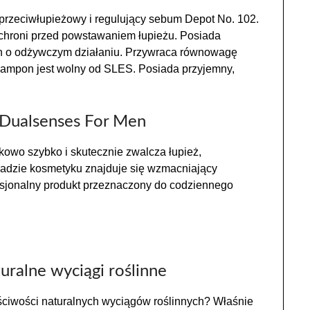
przeciwłupieżowy i regulujący sebum Depot No. 102.
 chroni przed powstawaniem łupieżu. Posiada
ch o odżywczym działaniu. Przywraca równowagę
zampon jest wolny od SLES. Posiada przyjemny,
 Dualsenses For Men
owo szybko i skutecznie zwalcza łupież,
adzie kosmetyku znajduje się wzmacniający
esjonalny produkt przeznaczony do codziennego
turalne wyciągi roślinne
ściwości naturalnych wyciągów roślinnych? Właśnie