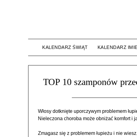
Skip
to
content
KALENDARZ ŚWIĄT
KALENDARZ IMI
TOP 10 szamponów przec
Włosy dotknięte uporczywym problemem łupież
Nieleczona choroba może obniżać komfort i ja
Zmagasz się z problemem łupieżu i nie wiesz, 