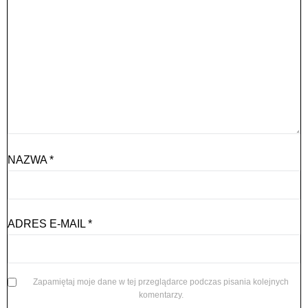
NAZWA
*
ADRES E-MAIL
*
Zapamiętaj moje dane w tej przeglądarce podczas pisania kolejnych
komentarzy.