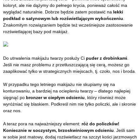
koloryt, ale nie dążymy do pełnego krycia, ponieważ całość ma
wyglądać naturalnie. Dobrze będzie zatem postawić na
lekki
podkład o satynowym lub rozświetlającym wykończeniu
.
Znakomitym rozwiązaniem będzie też wcześniejsze zastosowanie
rozświetlającej bazy pod makijaż.
Do utrwalenia makijażu twarzy posłuży Ci
puder z drobinkami
.
Jeśli nie masz problemu z przetłuszczającą się cerą, możesz go
zaaplikować tylko w strategicznych miejscach, tj. czoło, nos i broda.
W przypadku tego letniego makijażu nie skupiamy się na
konturowaniu, a bardziej na ociepleniu twarzy – dlatego najlepiej
sięgnąć po
bronzer w ciepłym odcieniu
, który również może
wyróżniać się blaskiem. Podkreśl nim nie tylko policzki, ale i skronie
oraz nos.
A teraz pora na najważniejszy element:
róż do policzków!
Koniecznie w soczystym, brzoskwiniowym odcieniu
. Jeśli sam
w sobie jest matowy, dodaj rozświetlacz na szczyt kości jarzmowych