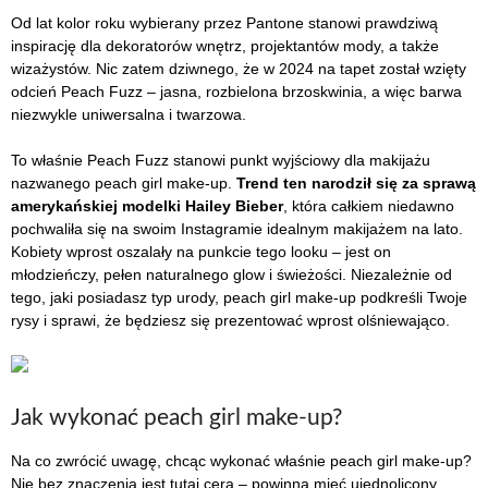
Od lat kolor roku wybierany przez Pantone stanowi prawdziwą
inspirację dla dekoratorów wnętrz, projektantów mody, a także
wizażystów. Nic zatem dziwnego, że w 2024 na tapet został wzięty
odcień Peach Fuzz – jasna, rozbielona brzoskwinia, a więc barwa
niezwykle uniwersalna i twarzowa.
To właśnie Peach Fuzz stanowi punkt wyjściowy dla makijażu
nazwanego peach girl make-up.
Trend ten narodził się za sprawą
amerykańskiej modelki Hailey Bieber
, która całkiem niedawno
pochwaliła się na swoim Instagramie idealnym makijażem na lato.
Kobiety wprost oszalały na punkcie tego looku – jest on
młodzieńczy, pełen naturalnego glow i świeżości. Niezależnie od
tego, jaki posiadasz typ urody, peach girl make-up podkreśli Twoje
rysy i sprawi, że będziesz się prezentować wprost olśniewająco.
Jak wykonać peach girl make-up?
Na co zwrócić uwagę, chcąc wykonać właśnie peach girl make-up?
Nie bez znaczenia jest tutaj cera – powinna mieć ujednolicony