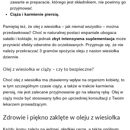
zawarte w preparacie, którego jest składnikiem, nie powinny go
przyjmować.
Ciąża i karmienie piersią.
Pamiętaj też, że olej z wiesiołka – jak niemal wszystko – można
przedawkować! Choć w naturalnej postaci wspaniale ubogaca
sałatki i koktajle, to jednak
zbyt intensywna suplementacja
może
przynieść efekty odwrotne do oczekiwanych. Przyjmuje się, że nie
należy przekraczać 3 gramów spożycia oleju z nasion wiesiołka
dziennie.
Olej z wiesiołka w ciąży – czy to bezpieczne?
Choć olej z wiesiołka ma zbawienny wpływ na organizm kobiety, to
w tym szczególnym czasie ciąży, a także w trakcie karmienia
piersią, nie jest zalecane przyjmowanie go na własną rękę. Olej w
ciąży może być stosowany tylko po uprzedniej konsultacji z Twoim
lekarzem prowadzącym.
Zdrowie i piękno zaklęte w oleju z wiesiołka
Każdy, komu zależy na jędrnej, gładkiej cerze, a także ogólnym