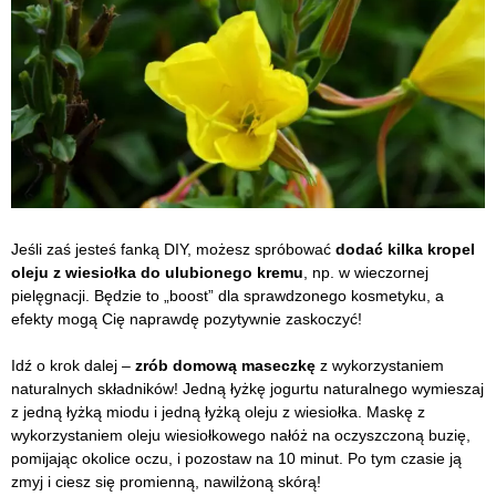
Jeśli zaś jesteś fanką DIY, możesz spróbować
dodać kilka kropel
oleju z wiesiołka do ulubionego kremu
, np. w wieczornej
pielęgnacji. Będzie to „boost” dla sprawdzonego kosmetyku, a
efekty mogą Cię naprawdę pozytywnie zaskoczyć!
Idź o krok dalej –
zrób domową maseczkę
z wykorzystaniem
naturalnych składników! Jedną łyżkę jogurtu naturalnego wymieszaj
z jedną łyżką miodu i jedną łyżką oleju z wiesiołka. Maskę z
wykorzystaniem oleju wiesiołkowego nałóż na oczyszczoną buzię,
pomijając okolice oczu, i pozostaw na 10 minut. Po tym czasie ją
zmyj i ciesz się promienną, nawilżoną skórą!