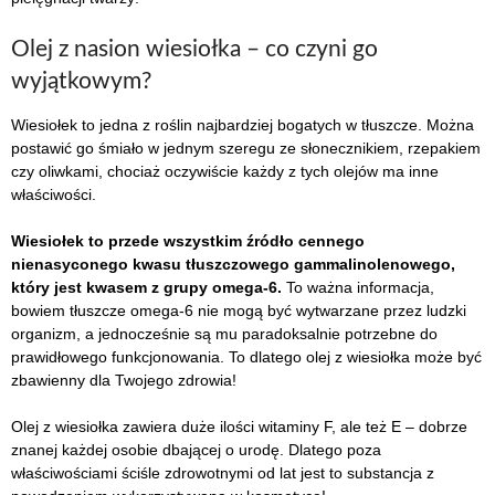
Olej z nasion wiesiołka – co czyni go
wyjątkowym?
Wiesiołek to jedna z roślin najbardziej bogatych w tłuszcze. Można
postawić go śmiało w jednym szeregu ze słonecznikiem, rzepakiem
czy oliwkami, chociaż oczywiście każdy z tych olejów ma inne
właściwości.
Wiesiołek to przede wszystkim źródło cennego
nienasyconego kwasu tłuszczowego gammalinolenowego,
który jest kwasem z grupy omega-6.
To ważna informacja,
bowiem tłuszcze omega-6 nie mogą być wytwarzane przez ludzki
organizm, a jednocześnie są mu paradoksalnie potrzebne do
prawidłowego funkcjonowania. To dlatego olej z wiesiołka może być
zbawienny dla Twojego zdrowia!
Olej z wiesiołka zawiera duże ilości witaminy F, ale też E – dobrze
znanej każdej osobie dbającej o urodę. Dlatego poza
właściwościami ściśle zdrowotnymi od lat jest to substancja z