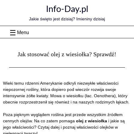
Skip
Info-Day.pl
to
content
Jakie święto jest dzisiaj? Imieniny dzisiaj
Menu
Jak stosować olej z wiesiołka? Sprawdź!
Wieki temu rdzenni Amerykanie odkryli niezwykłe właściwości
niepozornej rośliny, która dopiero pod wieczór rozwija swoje
intensywnie żółte kwiaty. Mowa o wiesiołku (łac. Oenothera), który
obecnie rozprzestrzenił się również i na naszych rodzimych łąkach.
Poza pięknym wyglądem roślina jest przede wszystkim źródłem
cennych olejów. Na co zatem pomaga
olej z wiesiołka
i jakie są
jego właściwości? Czytaj dalej i poznaj właściwości olejków w
pielęgnacji twarzy!