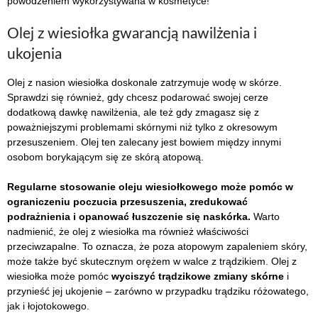
powodzeniem wykorzystywana w kosmetyce!
Olej z wiesiołka gwarancją nawilżenia i
ukojenia
Olej z nasion wiesiołka doskonale zatrzymuje wodę w skórze.
Sprawdzi się również, gdy chcesz podarować swojej cerze
dodatkową dawkę nawilżenia, ale też gdy zmagasz się z
poważniejszymi problemami skórnymi niż tylko z okresowym
przesuszeniem. Olej ten zalecany jest bowiem między innymi
osobom borykającym się ze skórą atopową.
Regularne stosowanie oleju wiesiołkowego może pomóc w
ograniczeniu poczucia przesuszenia, zredukować
podrażnienia i opanować łuszczenie się naskórka.
Warto
nadmienić, że olej z wiesiołka ma również właściwości
przeciwzapalne. To oznacza, że poza atopowym zapaleniem skóry,
może także być skutecznym orężem w walce z trądzikiem. Olej z
wiesiołka może pomóc
wyciszyć trądzikowe zmiany skórne
i
przynieść jej ukojenie – zarówno w przypadku trądziku różowatego,
jak i łojotokowego.