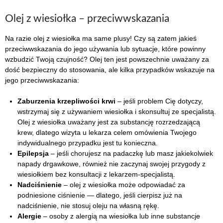
Olej z wiesiołka – przeciwwskazania
Na razie olej z wiesiołka ma same plusy! Czy są zatem jakieś
przeciwwskazania do jego używania lub sytuacje, które powinny
wzbudzić Twoją czujność? Olej ten jest powszechnie uważany za
dość bezpieczny do stosowania, ale kilka przypadków wskazuje na
jego przeciwwskazania:
Zaburzenia krzepliwości krwi
– jeśli problem Cię dotyczy,
wstrzymaj się z używaniem wiesiołka i skonsultuj ze specjalistą.
Olej z wiesiołka uważany jest za substancję rozrzedzającą
krew, dlatego wizyta u lekarza celem omówienia Twojego
indywidualnego przypadku jest tu konieczna.
Epilepsja
– jeśli chorujesz na padaczkę lub masz jakiekolwiek
napady drgawkowe, również nie zaczynaj swojej przygody z
wiesiołkiem bez konsultacji z lekarzem-specjalistą.
Nadciśnienie
– olej z wiesiołka może odpowiadać za
podniesione ciśnienie — dlatego, jeśli cierpisz już na
nadciśnienie, nie stosuj oleju na własną rękę.
Alergie
– osoby z alergią na wiesiołka lub inne substancje