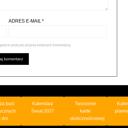
ADRES E-MAIL
*
ądarce podczas pisania kolejnych komentarzy.
za burz
Kalendarz
Tworzenie
Kale
ycznych
Świat 2027
kartki
plann
 dni
okolicznościowej