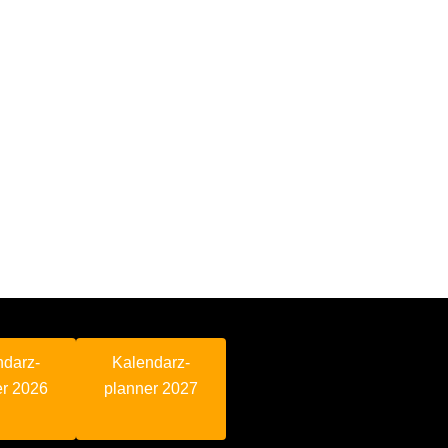
ndarz-
Kalendarz-
er 2026
planner 2027