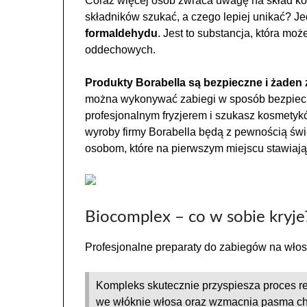
Coraz więcej osób zwraca uwagę na skład kos
składników szukać, a czego lepiej unikać? J
formaldehydu
. Jest to substancja, która mo
oddechowych.
Produkty Borabella są bezpieczne i żaden 
można wykonywać zabiegi w sposób bezpieczny
profesjonalnym fryzjerem i szukasz kosmetykó
wyroby firmy Borabella będą z pewnością św
osobom, które na pierwszym miejscu stawiają
Biocomplex – co w sobie kryje
Profesjonalne preparaty do zabiegów na włos
Kompleks skutecznie przyspiesza proces re
we włóknie włosa oraz wzmacnia pasma ch