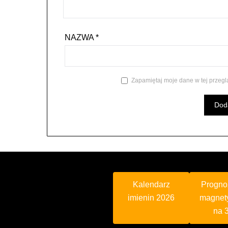
NAZWA
*
Zapamiętaj moje dane w tej przegl
Kalendarz
Progno
imienin 2026
magnet
na 3