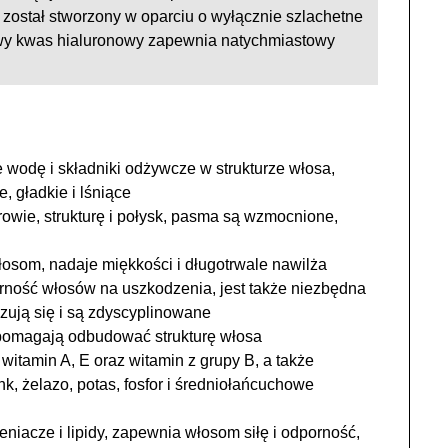
ostał stworzony w oparciu o wyłącznie szlachetne
owy kwas hialuronowy zapewnia natychmiastowy
 wodę i składniki odżywcze w strukturze włosa,
, gładkie i lśniące
wie, strukturę i połysk, pasma są wzmocnione,
osom, nadaje miękkości i długotrwale nawilża
orność włosów na uszkodzenia, jest także niezbędna
yzują się i są zdyscyplinowane
 pomagają odbudować strukturę włosa
witamin A, E oraz witamin z grupy B, a także
k, żelazo, potas, fosfor i średniołańcuchowe
eniacze i lipidy, zapewnia włosom siłę i odporność,