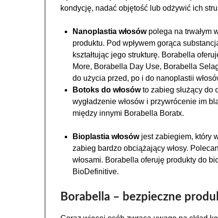
kondycję, nadać objętość lub odżywić ich stru
Nanoplastia włosów
polega na trwałym 
produktu. Pod wpływem gorąca substancj
kształtując jego strukturę. Borabella oferu
More, Borabella Day Use, Borabella Selag
do użycia przed, po i do nanoplastii włosó
Botoks do włosów
to zabieg służący do 
wygładzenie włosów i przywrócenie im bla
między innymi Borabella Boratx.
Bioplastia włosów
jest zabiegiem, który w
zabieg bardzo obciążający włosy. Polecan
włosami. Borabella oferuję produkty do bio
BioDefinitive.
Borabella – bezpieczne produ