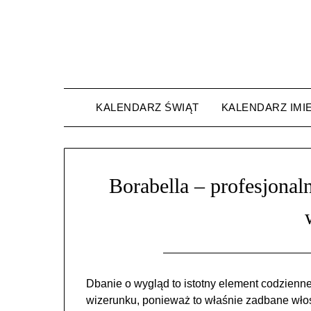
Skip
to
content
KALENDARZ ŚWIĄT
KALENDARZ IMI
Borabella – profesjona
Dbanie o wygląd to istotny element codzienn
wizerunku, ponieważ to właśnie zadbane wło