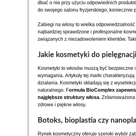
dbać o nie przy użyciu odpowiednich produkt
do swojego salonu fryzjerskiego, koniecznie p
Zabiegi na włosy to wielka odpowiedzialność
najbardziej sprawdzone i profesjonalne kosm
związanych z niezadowoleniem klientów. Taki
Jakie kosmetyki do pielęgnac
Kosmetyki to włosów muszą być bezpieczne i s
wymagania. Artykuły tej marki charakteryzują
działania. Kosmetyki składają się z wysele
naturalnego. F
ormuła BioComplex zapewnia 
najgłębsze struktury włosa.
Zrównoważona s
zdrowe i piękne włosy.
Botoks, bioplastia czy nanopl
Rynek kosmetyczny oferuje szeroki wybór zab