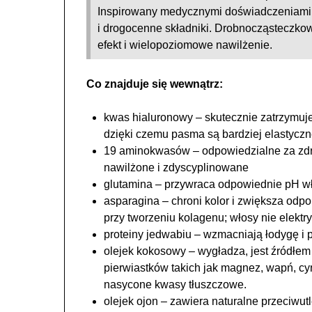
Inspirowany medycznymi doświadczeniami z
i drogocenne składniki. Drobnocząsteczk
efekt i wielopoziomowe nawilżenie.
Co znajduje się wewnątrz:
kwas hialuronowy – skutecznie zatrzymuje
dzięki czemu pasma są bardziej elastyczne
19 aminokwasów – odpowiedzialne za zdro
nawilżone i zdyscyplinowane
glutamina – przywraca odpowiednie pH wł
asparagina – chroni kolor i zwiększa odp
przy tworzeniu kolagenu; włosy nie elektr
proteiny jedwabiu – wzmacniają łodygę i
olejek kokosowy – wygładza, jest źródłem 
pierwiastków takich jak magnez, wapń, cyn
nasycone kwasy tłuszczowe.
olejek ojon – zawiera naturalne przeciwutl