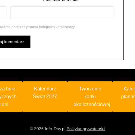
ądarce podczas pisania kolejnych komentarzy.
za burz
Kalendarz
Tworzenie
Kale
ycznych
Świat 2027
kartki
plann
 dni
okolicznościowej
© 2026 Info-Day.pl
Polityka prywatności