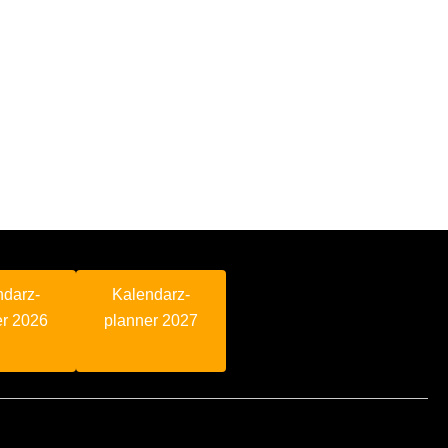
ndarz-
Kalendarz-
er 2026
planner 2027