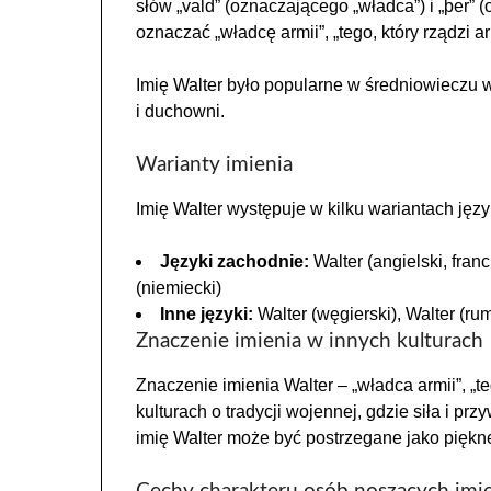
słów „vald” (oznaczającego „władca”) i „þer” 
oznaczać „władcę armii”, „tego, który rządzi a
Imię Walter było popularne w średniowieczu w 
i duchowni.
Warianty imienia
Imię Walter występuje w kilku wariantach języ
Języki zachodnie:
Walter (angielski, franc
(niemiecki)
Inne języki:
Walter (węgierski), Walter (rumu
Znaczenie imienia w innych kulturach
Znaczenie imienia Walter – „władca armii”, „te
kulturach o tradycji wojennej, gdzie siła i p
imię Walter może być postrzegane jako piękne