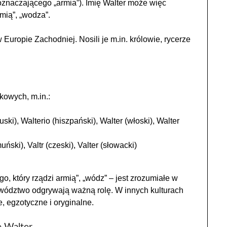
(oznaczającego „armia”). Imię Walter może więc
rmią”, „wodza”.
Europie Zachodniej. Nosili je m.in. królowie, rycerze
kowych, m.in.:
uski), Walterio (hiszpański), Walter (włoski), Walter
ński), Valtr (czeski), Valter (słowacki)
go, który rządzi armią”, „wódz” – jest zrozumiałe w
rzywództwo odgrywają ważną rolę. W innych kulturach
, egzotyczne i oryginalne.