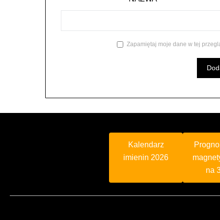
Zapamiętaj moje dane w tej przegl
Kalendarz
Progno
imienin 2026
magnet
na 3