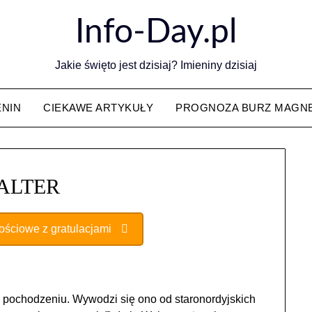
Info-Day.pl
Jakie święto jest dzisiaj? Imieniny dzisiaj
ENIN
CIEKAWE ARTYKUŁY
PROGNOZA BURZ MAGN
ALTER
nościowe z gratulacjami
m pochodzeniu. Wywodzi się ono od staronordyjskich