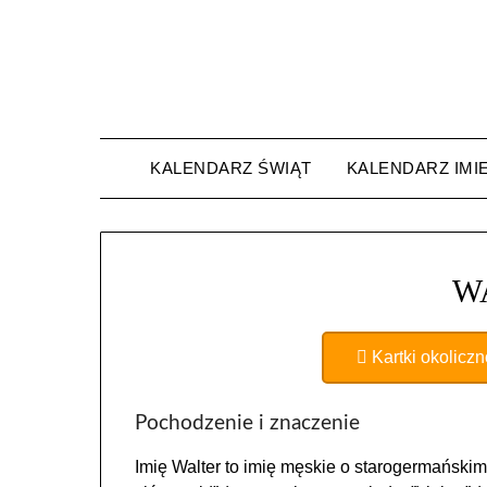
Skip
to
content
KALENDARZ ŚWIĄT
KALENDARZ IMI
W
Kartki okolicz
Pochodzenie i znaczenie
Imię Walter to imię męskie o starogermański