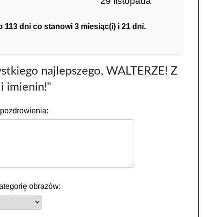
29 listopada
13 dni co stanowi 3 miesiąc(i) i 21 dni.
ystkiego najlepszego, WALTERZE! Z
i imienin!"
pozdrowienia:
ategorię obrazów: