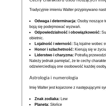
Cechy charakteru osób noszących imi
Tradycyjnie imieniu Walter przypisywano nas
Odwaga i determinacja:
Osoby noszące to
boją się podejmować wyzwań.
Odpowiedzialność i obowiązkowość:
Sum
obietnic.
Lojalność i wierność:
Są lojalne wobec swo
Honor i szlachetność:
Kierują się w życi
Liderstwo i charyzma:
Potrafią przewodzić
Należy jednak pamiętać, że te cechy charakte
odzwierciedlają one osobowość każdej osoby 
Astrologia i numerologia
Imię Walter jest kojarzone z następującymi s
Znak zodiaka:
Lew
Planeta:
Słońce