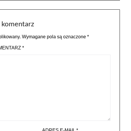
 komentarz
blikowany.
Wymagane pola są oznaczone
*
MENTARZ
*
ADRES E-MAIL
*