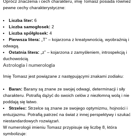
Oprócz znaczenia i cech charakteru, imię Tomasz posiada również
pewne cechy charakterystyczne:
Liczba liter:
6
Liczba samogłosek:
2
Liczba spółgłosek:
4
Pierwsza litera:
„T” – kojarzona z kreatywnością, wyobraźnią i
odwagą.
Ostatnia litera:
„z” – kojarzona z zamyśleniem, introspekcją i
duchowością.
Astrologia i numerologia
Imię Tomasz jest powiązane z następującymi znakami zodiaku:
Baran:
Barany są znane ze swojej odwagi, determinacji i siły
charakteru. Potrafią dążyć do swoich celów z niezłomną wolą i nie
poddają się łatwo.
Strzelec:
Strzelce są znane ze swojego optymizmu, hojności i
entuzjazmu. Potrafią patrzeć na świat z innej perspektywy i szukać
niestandardowych rozwiązań.
W numerologii imieniu Tomasz przypisuje się liczbę 8, która
symbolizuje: