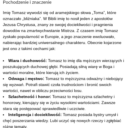
Pochodzenie i znaczenie
Imię Tomasz wywodzi się od aramejskiego słowa „Toma”, które
oznaczało „bliźniaka”. W Biblii imię to nosił jeden z apostołów
Jezusa Chrystusa, znany ze swojej dociekliwości i pragnienia
dowodów na zmartwychwstanie Mistrza. Z czasem imię Tomasz
zyskało popularność w Europie, a jego znaczenie ewoluowało,
nabierając bardziej uniwersalnego charakteru. Obecnie kojarzone
jest ono z takimi cechami jak:
Wiara i duchowość:
Tomasz to imię dla mężczyzn wierzących i
poszukujących duchowej głębi. Posiadają silną wiarę w Boga i
wartości moralne, które kierują ich życiem.
Odwaga i męstwo:
Tomasz to mężczyzna odważny i niebojący
się wyzwań. Potrafi stawić czoła trudnościom i bronić swoich
wartości, nawet w obliczu przeciwności losu.
Szlachetność i honor:
Tomasz to mężczyzna szlachetny i
honorowy, kierujący się w życiu wysokimi wartościami. Zawsze
stara się postępować sprawiedliwie i uczciwie.
Inteligencja i dociekliwość:
Tomasz posiada bystry umysł i
chęć poszerzania wiedzy. Lubi uczyć się nowych rzeczy i zgłębiać
różne tematy.