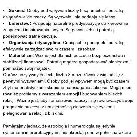
Sukces:
Osoby pod wpływem liczby 8 są ambitne i potrafią
osiągać wielkie rzeczy. Są wytrwałe i nie poddają się łatwo.
Liderstwo:
Posiadają naturalne predyspozycje do kierowania
zespołem i inspirowania innych. Są pewni siebie i potrafią
podejmować trafne decyzje.
Organizacja i dyscyplina:
Cenią sobie porządek i potrafią
efektywnie zarządzać swoim czasem i zasobami.
Materializm:
Ważne jest dla nich poczucie bezpieczeństwa i
stabilizacji finansowej. Potrafią mądrze gospodarować pieniędzmi i
pomnażać swój majątek.
Oprócz pozytywnych cech, liczba 8 może również wiązać się z
pewnymi wyzwaniami. Osoby pod jej wpływem mogą być czasem
zbyt materialistyczne i skupione na osiąganiu sukcesu. Mogą mieć
również problemy z wyrażaniem emocji i budowaniem bliskich
relacji. Ważne jest, aby Tomaszowie nauczyli się równoważyć swoje
pragnienie sukcesu z umiejętnością cieszenia się życiem i
pielęgnowania relacji z bliskimi.
Pamiętajmy jednak, że astrologia i numerologia są jedynie
systemami interpretacyjnymi i nie określają one w pełni charakteru