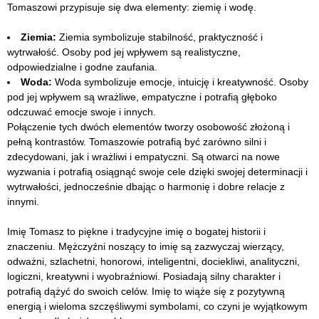
Tomaszowi przypisuje się dwa elementy: ziemię i wodę.
Ziemia:
Ziemia symbolizuje stabilność, praktyczność i
wytrwałość. Osoby pod jej wpływem są realistyczne,
odpowiedzialne i godne zaufania.
Woda:
Woda symbolizuje emocje, intuicję i kreatywność. Osoby
pod jej wpływem są wrażliwe, empatyczne i potrafią głęboko
odczuwać emocje swoje i innych.
Połączenie tych dwóch elementów tworzy osobowość złożoną i
pełną kontrastów. Tomaszowie potrafią być zarówno silni i
zdecydowani, jak i wrażliwi i empatyczni. Są otwarci na nowe
wyzwania i potrafią osiągnąć swoje cele dzięki swojej determinacji i
wytrwałości, jednocześnie dbając o harmonię i dobre relacje z
innymi.
Imię Tomasz to piękne i tradycyjne imię o bogatej historii i
znaczeniu. Mężczyźni noszący to imię są zazwyczaj wierzący,
odważni, szlachetni, honorowi, inteligentni, dociekliwi, analityczni,
logiczni, kreatywni i wyobraźniowi. Posiadają silny charakter i
potrafią dążyć do swoich celów. Imię to wiąże się z pozytywną
energią i wieloma szczęśliwymi symbolami, co czyni je wyjątkowym