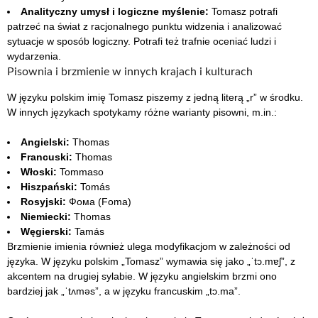
Analityczny umysł i logiczne myślenie:
Tomasz potrafi
patrzeć na świat z racjonalnego punktu widzenia i analizować
sytuacje w sposób logiczny. Potrafi też trafnie oceniać ludzi i
wydarzenia.
Pisownia i brzmienie w innych krajach i kulturach
W języku polskim imię Tomasz piszemy z jedną literą „r” w środku.
W innych językach spotykamy różne warianty pisowni, m.in.:
Angielski:
Thomas
Francuski:
Thomas
Włoski:
Tommaso
Hiszpański:
Tomás
Rosyjski:
Фома (Foma)
Niemiecki:
Thomas
Węgierski:
Tamás
Brzmienie imienia również ulega modyfikacjom w zależności od
języka. W języku polskim „Tomasz” wymawia się jako „ˈtɔ.mɐʃ”, z
akcentem na drugiej sylabie. W języku angielskim brzmi ono
bardziej jak „ˈtʌməs”, a w języku francuskim „tɔ.ma”.