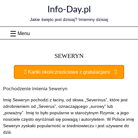
Skip
Info-Day.pl
to
content
Jakie święto jest dzisiaj? Imieniny dzisiaj
Menu
SEWERYN
Kartki okolicznościowe z gratulacjami
Pochodzenie imienia Seweryn
Imię Seweryn pochodzi z łaciny, od słowa „Severinus”, które jest
zdrobnieniem od „Severus”, oznaczającego „surowy” lub
„poważny”. Imię to było popularne w starożytnym Rzymie, a jego
nosiciele często wyróżniali się powagą i autorytetem. W Polsce imię
Seweryn zyskało popularność w średniowieczu i jest używane do
dziś.