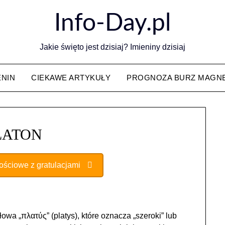
Info-Day.pl
Jakie święto jest dzisiaj? Imieniny dzisiaj
ENIN
CIEKAWE ARTYKUŁY
PROGNOZA BURZ MAGN
LATON
nościowe z gratulacjami
owa „πλατύς” (platys), które oznacza „szeroki” lub