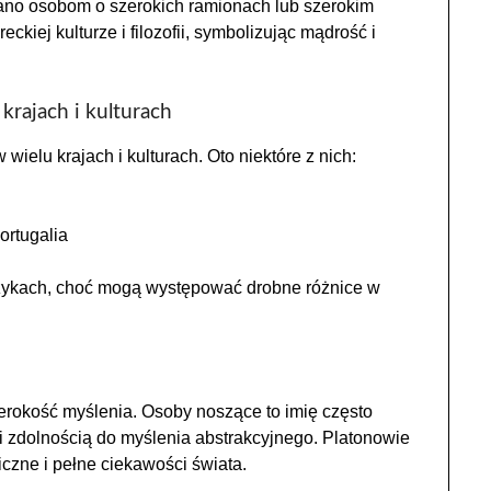
awano osobom o szerokich ramionach lub szerokim
ckiej kulturze i filozofii, symbolizując mądrość i
krajach i kulturach
wielu krajach i kulturach. Oto niektóre z nich:
ortugalia
ęzykach, choć mogą występować drobne różnice w
szerokość myślenia. Osoby noszące to imię często
 i zdolnością do myślenia abstrakcyjnego. Platonowie
ficzne i pełne ciekawości świata.