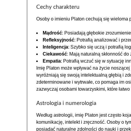
Cechy charakteru
Osoby o imieniu Platon cechują się wieloma 
Mądrość
: Posiadają głębokie zrozumienie
Refleksyjność
: Potrafią analizować i prz
Inteligencja
: Szybko się uczą i potrafią lo
Ciekawość
: Mają naturalną skłonność do z
Empatia
: Potrafią wczuć się w sytuację i
Imię Platon może wpływać na życie noszącej 
wyróżniają się swoją intelektualną głębią i z
zdeterminowane i wytrwałe, co pomaga im os
zazwyczaj osobami towarzyskimi, które łatwo n
Astrologia i numerologia
Według astrologii, imię Platon jest często koj
komunikację, intelekt i zręczność. Osoby o t
posiadać naturalne zdolności do nauki i prz