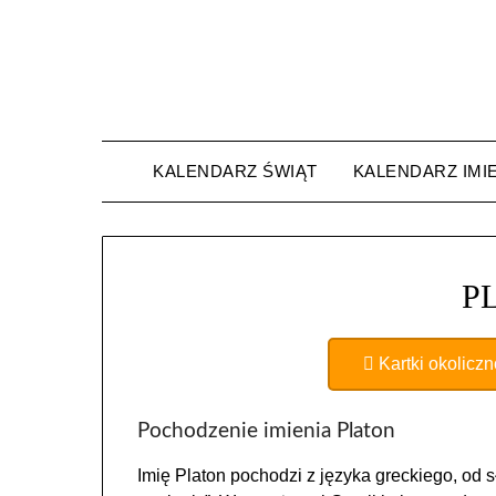
Skip
to
content
KALENDARZ ŚWIĄT
KALENDARZ IMI
P
Kartki okolicz
Pochodzenie imienia Platon
Imię Platon pochodzi z języka greckiego, od sł