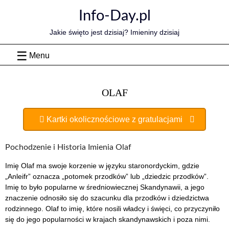
Skip
Info-Day.pl
to
content
Jakie święto jest dzisiaj? Imieniny dzisiaj
Menu
OLAF
Kartki okolicznościowe z gratulacjami
Pochodzenie i Historia Imienia Olaf
Imię Olaf ma swoje korzenie w języku staronordyckim, gdzie
„Anleifr” oznacza „potomek przodków” lub „dziedzic przodków”.
Imię to było popularne w średniowiecznej Skandynawii, a jego
znaczenie odnosiło się do szacunku dla przodków i dziedzictwa
rodzinnego. Olaf to imię, które nosili władcy i święci, co przyczyniło
się do jego popularności w krajach skandynawskich i poza nimi.