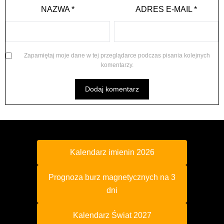
NAZWA
*
ADRES E-MAIL
*
Zapamiętaj moje dane w tej przeglądarce podczas pisania kolejnych
komentarzy.
Kalendarz imienin 2026
Prognoza burz magnetycznych na 3
dni
Kalendarz Świat 2027