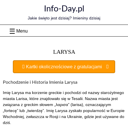
Skip
Info-Day.pl
to
content
Jakie święto jest dzisiaj? Imieniny dzisiaj
Menu
LARYSA
Kartki okolicznościowe z gratulacjami
Pochodzenie i Historia Imienia Larysa
Imię Larysa ma korzenie greckie i pochodzi od nazwy starożytnego
miasta Larisa, które znajdowało się w Tesalii. Nazwa miasta jest
związana z greckim słowem „λαρισα” (larisa), oznaczającym
„fortecę” lub „twierdzę”. Imię Larysa zyskało popularność w Europie
Wschodniej, zwłaszcza w Rosji i na Ukrainie, gdzie jest używane do
dziś.