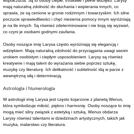
współczucia. Są to osoby ciepłe, troskliwe i pełne wdzięku. Larysy
mają naturalną zdolność do słuchania i wspierania innych, co
sprawia, że są cenione w gronie rodzinnym i towarzyskim. Ich silne
poczucie sprawiedliwości i chęć niesienia pomocy innym wyróżniają
je na tle innych. Są również zdeterminowane i nie boją się wyzwań,
co czyni je osobami godnymi zaufania.
Osoby noszące imię Larysa często wyróżniają się elegancją i
wdziękiem. Mają naturalną zdolność do przyciągania uwagi swoim
urokiem osobistym i ciepłym usposobieniem. Larysy są również
kreatywne i mają talent do wyrażania siebie poprzez sztukę,
muzykę czy literaturę. Ich delikatność i subtelność idą w parze z
wewnętrzną siłą i determinacją.
Astrologia i Numerologia
W astrologii imię Larysa jest często kojarzone z planetą Wenus,
która symbolizuje miłość, piękno i harmonię. Osoby noszące to imię
mogą mieć silny związek z estetyką i sztuką. Wenus obdarza
Larysy również talentami w dziedzinach artystycznych, takich jak
muzyka, malarstwo czy literatura.