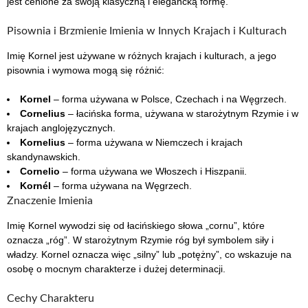
jest cenione za swoją klasyczną i elegancką formę.
Pisownia i Brzmienie Imienia w Innych Krajach i Kulturach
Imię Kornel jest używane w różnych krajach i kulturach, a jego
pisownia i wymowa mogą się różnić:
Kornel
– forma używana w Polsce, Czechach i na Węgrzech.
Cornelius
– łacińska forma, używana w starożytnym Rzymie i w
krajach anglojęzycznych.
Kornelius
– forma używana w Niemczech i krajach
skandynawskich.
Cornelio
– forma używana we Włoszech i Hiszpanii.
Kornél
– forma używana na Węgrzech.
Znaczenie Imienia
Imię Kornel wywodzi się od łacińskiego słowa „cornu”, które
oznacza „róg”. W starożytnym Rzymie róg był symbolem siły i
władzy. Kornel oznacza więc „silny” lub „potężny”, co wskazuje na
osobę o mocnym charakterze i dużej determinacji.
Cechy Charakteru