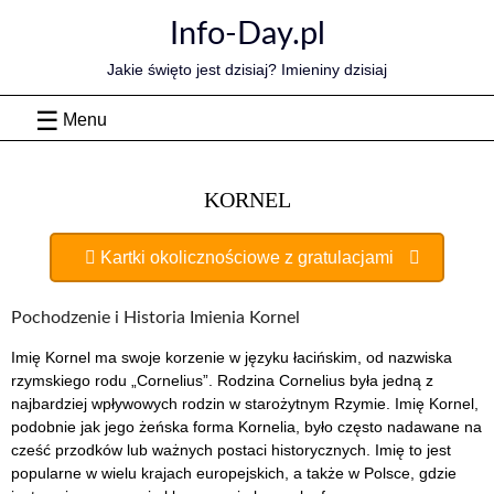
Skip
Info-Day.pl
to
content
Jakie święto jest dzisiaj? Imieniny dzisiaj
Menu
KORNEL
Kartki okolicznościowe z gratulacjami
Pochodzenie i Historia Imienia Kornel
Imię Kornel ma swoje korzenie w języku łacińskim, od nazwiska
rzymskiego rodu „Cornelius”. Rodzina Cornelius była jedną z
najbardziej wpływowych rodzin w starożytnym Rzymie. Imię Kornel,
podobnie jak jego żeńska forma Kornelia, było często nadawane na
cześć przodków lub ważnych postaci historycznych. Imię to jest
popularne w wielu krajach europejskich, a także w Polsce, gdzie