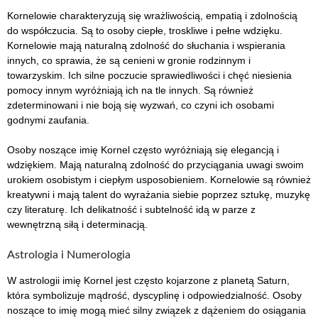
Kornelowie charakteryzują się wrażliwością, empatią i zdolnością
do współczucia. Są to osoby ciepłe, troskliwe i pełne wdzięku.
Kornelowie mają naturalną zdolność do słuchania i wspierania
innych, co sprawia, że są cenieni w gronie rodzinnym i
towarzyskim. Ich silne poczucie sprawiedliwości i chęć niesienia
pomocy innym wyróżniają ich na tle innych. Są również
zdeterminowani i nie boją się wyzwań, co czyni ich osobami
godnymi zaufania.
Osoby noszące imię Kornel często wyróżniają się elegancją i
wdziękiem. Mają naturalną zdolność do przyciągania uwagi swoim
urokiem osobistym i ciepłym usposobieniem. Kornelowie są również
kreatywni i mają talent do wyrażania siebie poprzez sztukę, muzykę
czy literaturę. Ich delikatność i subtelność idą w parze z
wewnętrzną siłą i determinacją.
Astrologia i Numerologia
W astrologii imię Kornel jest często kojarzone z planetą Saturn,
która symbolizuje mądrość, dyscyplinę i odpowiedzialność. Osoby
noszące to imię mogą mieć silny związek z dążeniem do osiągania