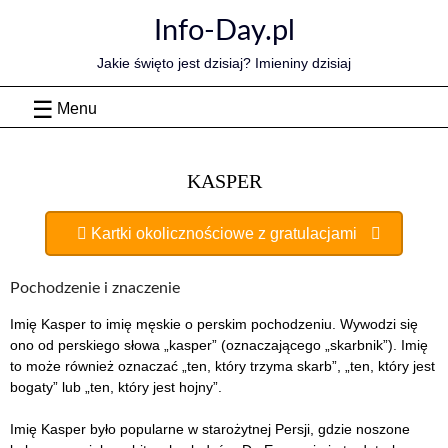
Skip
Info-Day.pl
to
content
Jakie święto jest dzisiaj? Imieniny dzisiaj
Menu
KASPER
Kartki okolicznościowe z gratulacjami
Pochodzenie i znaczenie
Imię Kasper to imię męskie o perskim pochodzeniu. Wywodzi się
ono od perskiego słowa „kasper” (oznaczającego „skarbnik”). Imię
to może również oznaczać „ten, który trzyma skarb”, „ten, który jest
bogaty” lub „ten, który jest hojny”.
Imię Kasper było popularne w starożytnej Persji, gdzie noszone