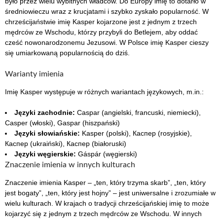
było przez wielu wybitnych władców. Do Europy imię to dotarło w
średniowieczu wraz z krucjatami i szybko zyskało popularność. W
chrześcijaństwie imię Kasper kojarzone jest z jednym z trzech
mędrców ze Wschodu, którzy przybyli do Betlejem, aby oddać
cześć nowonarodzonemu Jezusowi. W Polsce imię Kasper cieszy
się umiarkowaną popularnością do dziś.
Warianty imienia
Imię Kasper występuje w różnych wariantach językowych, m.in.:
Języki zachodnie:
Caspar (angielski, francuski, niemiecki),
Casper (włoski), Gaspar (hiszpański)
Języki słowiańskie:
Kasper (polski), Каспер (rosyjskie),
Каспер (ukraiński), Каспер (białoruski)
Języki węgierskie:
Gáspár (węgierski)
Znaczenie imienia w innych kulturach
Znaczenie imienia Kasper – „ten, który trzyma skarb”, „ten, który
jest bogaty”, „ten, który jest hojny” – jest uniwersalne i zrozumiałe w
wielu kulturach. W krajach o tradycji chrześcijańskiej imię to może
kojarzyć się z jednym z trzech mędrców ze Wschodu. W innych