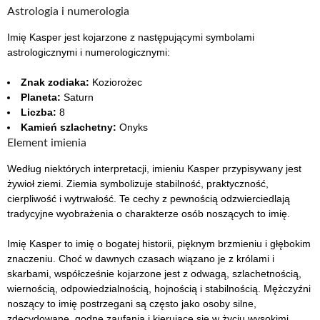
Astrologia i numerologia
Imię Kasper jest kojarzone z następującymi symbolami
astrologicznymi i numerologicznymi:
Znak zodiaka:
Koziorożec
Planeta:
Saturn
Liczba:
8
Kamień szlachetny:
Onyks
Element imienia
Według niektórych interpretacji, imieniu Kasper przypisywany jest
żywioł ziemi. Ziemia symbolizuje stabilność, praktyczność,
cierpliwość i wytrwałość. Te cechy z pewnością odzwierciedlają
tradycyjne wyobrażenia o charakterze osób noszących to imię.
Imię Kasper to imię o bogatej historii, pięknym brzmieniu i głębokim
znaczeniu. Choć w dawnych czasach wiązano je z królami i
skarbami, współcześnie kojarzone jest z odwagą, szlachetnością,
wiernością, odpowiedzialnością, hojnością i stabilnością. Mężczyźni
noszący to imię postrzegani są często jako osoby silne,
zdecydowane, godne zaufania i kierujące się w życiu wysokimi