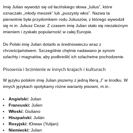
Imię Julian wywodzi się od łacińskiego słowa „Iulius”, które
oznaczało „młody meszek” lub „puszysty włos”. Nazwa ta
pierwotnie była przydomkiem rodu Juliuszów, z którego wywodził
się m.in. Juliusz Cezar. Z czasem imię Julian stało się niezależnym
imieniem i zyskało popularność w całej Europie.
Do Polski imię Julian dotarło w średniowieczu wraz z
chrześcijaństwem. Szczególnie chętnie nadawano je synom
szlachty i magnatów, aby podkreślić ich szlachetne pochodzenie.
Pisownia i brzmienie w innych krajach i kulturach
W języku polskim imię Julian piszemy z jedną literą „l” w środku. W
innych językach spotykamy różne warianty pisowni, m.in.:
Angielski:
Julian
Francuski:
Julien
Włoski:
Giuliano
Hiszpański:
Julián
Rosyjski:
Юлиан (Yulijan)
Niemiecki:
Julian