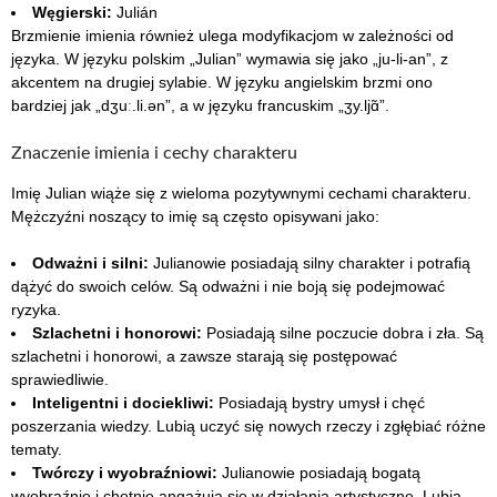
Węgierski:
Julián
Brzmienie imienia również ulega modyfikacjom w zależności od
języka. W języku polskim „Julian” wymawia się jako „ju-li-an”, z
akcentem na drugiej sylabie. W języku angielskim brzmi ono
bardziej jak „dʒuː.li.ən”, a w języku francuskim „ʒy.ljɑ̃”.
Znaczenie imienia i cechy charakteru
Imię Julian wiąże się z wieloma pozytywnymi cechami charakteru.
Mężczyźni noszący to imię są często opisywani jako:
Odważni i silni:
Julianowie posiadają silny charakter i potrafią
dążyć do swoich celów. Są odważni i nie boją się podejmować
ryzyka.
Szlachetni i honorowi:
Posiadają silne poczucie dobra i zła. Są
szlachetni i honorowi, a zawsze starają się postępować
sprawiedliwie.
Inteligentni i dociekliwi:
Posiadają bystry umysł i chęć
poszerzania wiedzy. Lubią uczyć się nowych rzeczy i zgłębiać różne
tematy.
Twórczy i wyobraźniowi:
Julianowie posiadają bogatą
wyobraźnię i chętnie angażują się w działania artystyczne. Lubią