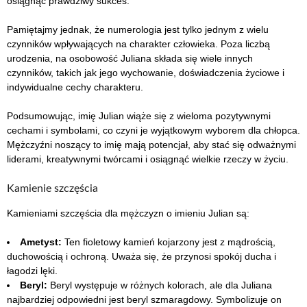
osiągnąć prawdziwy sukces.
Pamiętajmy jednak, że numerologia jest tylko jednym z wielu
czynników wpływających na charakter człowieka. Poza liczbą
urodzenia, na osobowość Juliana składa się wiele innych
czynników, takich jak jego wychowanie, doświadczenia życiowe i
indywidualne cechy charakteru.
Podsumowując, imię Julian wiąże się z wieloma pozytywnymi
cechami i symbolami, co czyni je wyjątkowym wyborem dla chłopca.
Mężczyźni noszący to imię mają potencjał, aby stać się odważnymi
liderami, kreatywnymi twórcami i osiągnąć wielkie rzeczy w życiu.
Kamienie szczęścia
Kamieniami szczęścia dla mężczyzn o imieniu Julian są:
Ametyst:
Ten fioletowy kamień kojarzony jest z mądrością,
duchowością i ochroną. Uważa się, że przynosi spokój ducha i
łagodzi lęki.
Beryl:
Beryl występuje w różnych kolorach, ale dla Juliana
najbardziej odpowiedni jest beryl szmaragdowy. Symbolizuje on