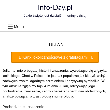
Skip
Info-Day.pl
to
content
Jakie święto jest dzisiaj? Imieniny dzisiaj
Menu
JULIAN
Kartki okolicznościowe z gratulacjami
Julian to imię o bogatej historii i znaczeniu, wywodzące się z języka
łacińskiego. Choć w Polsce nie jest tak popularne jak kiedyś, wciąż
zachwyca swoim łagodnym brzmieniem i pozytywną symboliką. W
tym artykule zgłębimy tajniki imienia Julian, odkrywając jego
pochodzenie, znaczenie, cechy charakteru osób nim obdarzonych,
a także powiązania z astrologią i numerologią.
Pochodzenie i znaczenie