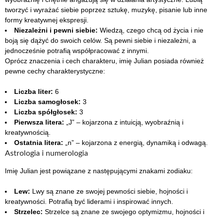
tworzyć i wyrażać siebie poprzez sztukę, muzykę, pisanie lub inne
formy kreatywnej ekspresji.
Niezależni i pewni siebie:
Wiedzą, czego chcą od życia i nie
boją się dążyć do swoich celów. Są pewni siebie i niezależni, a
jednocześnie potrafią współpracować z innymi.
Oprócz znaczenia i cech charakteru, imię Julian posiada również
pewne cechy charakterystyczne:
Liczba liter:
6
Liczba samogłosek:
3
Liczba spółgłosek:
3
Pierwsza litera:
„J” – kojarzona z intuicją, wyobraźnią i
kreatywnością.
Ostatnia litera:
„n” – kojarzona z energią, dynamiką i odwagą.
Astrologia i numerologia
Imię Julian jest powiązane z następującymi znakami zodiaku:
Lew:
Lwy są znane ze swojej pewności siebie, hojności i
kreatywności. Potrafią być liderami i inspirować innych.
Strzelec:
Strzelce są znane ze swojego optymizmu, hojności i