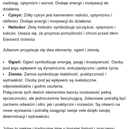
nadzieję, optymizm i wzrost. Dodaje energii i motywacji do
działania.
Cytryn:
Żółty cytryn jest kamieniem radości, optymizmu i
obfitości. Dodaje energii i motywacji do działania.
Heliodor:
Złoty heliodor symbolizuje szczęście, optymizm i
sukces. Uważa się, że przynosi pomyślność i chroni przed złem.
Element imienia
Julianom przypisuje się dwa elementy: ogień i ziemię.
Ogień:
Ogień symbolizuje energię, pasję i kreatywność. Osoby
pod jego wpływem są dynamiczne, entuzjastyczne i pełne życia.
Ziemia:
Ziemia symbolizuje stabilność, praktyczność i
wytrwałość. Osoby pod jej wpływem są realistyczne,
odpowiedzialne i godne zaufania.
Połączenie tych dwóch elementów tworzy osobowość pełną
sprzeczności, ale jednocześnie fascynującą. Julianowie potrafią być
zarówno odważni i silni, jak i praktyczni i rozważni. Są otwarci na
nowe wyzwania i potrafią osiągnąć swoje cele dzięki swojej
determinacji i wytrwałości.
Julian to piękne i tradycyjne imię o bogatej historii i znaczeniu.