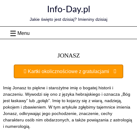
Skip
Info-Day.pl
to
content
Jakie święto jest dzisiaj? Imieniny dzisiaj
Menu
JONASZ
Kartki okolicznościowe z gratulacjami
Imię Jonasz to piękne i starożytne imię o bogatej historii i
znaczeniu. Wywodzi się ono z języka hebrajskiego i oznacza „Bóg
jest łaskawy” lub „gołąb”. Imię to kojarzy się z wiarą, nadzieją,
pokojem i zbawieniem. W tym artykule zgłębimy tajemnice imienia
Jonasz, odkrywając jego pochodzenie, znaczenie, cechy
charakteru osób nim obdarzonych, a także powiązania z astrologią
i numerologią.