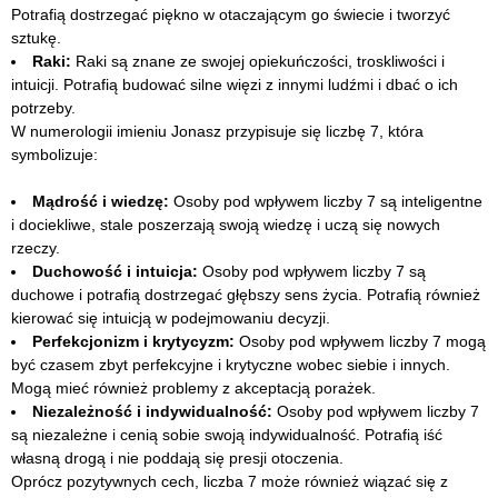
Potrafią dostrzegać piękno w otaczającym go świecie i tworzyć
sztukę.
Raki:
Raki są znane ze swojej opiekuńczości, troskliwości i
intuicji. Potrafią budować silne więzi z innymi ludźmi i dbać o ich
potrzeby.
W numerologii imieniu Jonasz przypisuje się liczbę 7, która
symbolizuje:
Mądrość i wiedzę:
Osoby pod wpływem liczby 7 są inteligentne
i dociekliwe, stale poszerzają swoją wiedzę i uczą się nowych
rzeczy.
Duchowość i intuicja:
Osoby pod wpływem liczby 7 są
duchowe i potrafią dostrzegać głębszy sens życia. Potrafią również
kierować się intuicją w podejmowaniu decyzji.
Perfekcjonizm i krytycyzm:
Osoby pod wpływem liczby 7 mogą
być czasem zbyt perfekcyjne i krytyczne wobec siebie i innych.
Mogą mieć również problemy z akceptacją porażek.
Niezależność i indywidualność:
Osoby pod wpływem liczby 7
są niezależne i cenią sobie swoją indywidualność. Potrafią iść
własną drogą i nie poddają się presji otoczenia.
Oprócz pozytywnych cech, liczba 7 może również wiązać się z