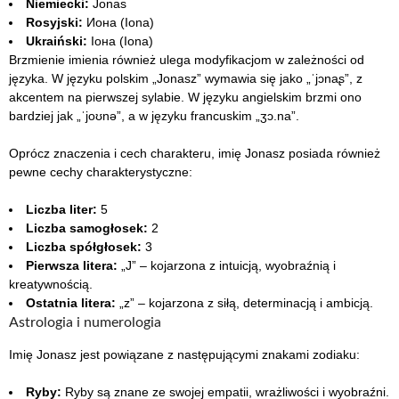
Niemiecki:
Jonas
Rosyjski:
Иона (Iona)
Ukraiński:
Іона (Iona)
Brzmienie imienia również ulega modyfikacjom w zależności od
języka. W języku polskim „Jonasz” wymawia się jako „ˈjɔnaʂ”, z
akcentem na pierwszej sylabie. W języku angielskim brzmi ono
bardziej jak „ˈjoʊnə”, a w języku francuskim „ʒɔ.na”.
Oprócz znaczenia i cech charakteru, imię Jonasz posiada również
pewne cechy charakterystyczne:
Liczba liter:
5
Liczba samogłosek:
2
Liczba spółgłosek:
3
Pierwsza litera:
„J” – kojarzona z intuicją, wyobraźnią i
kreatywnością.
Ostatnia litera:
„z” – kojarzona z siłą, determinacją i ambicją.
Astrologia i numerologia
Imię Jonasz jest powiązane z następującymi znakami zodiaku:
Ryby:
Ryby są znane ze swojej empatii, wrażliwości i wyobraźni.