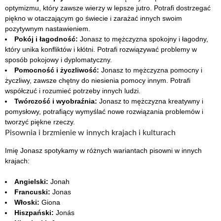
optymizmu, który zawsze wierzy w lepsze jutro. Potrafi dostrzegać
piękno w otaczającym go świecie i zarażać innych swoim
pozytywnym nastawieniem.
Pokój i łagodność:
Jonasz to mężczyzna spokojny i łagodny,
który unika konfliktów i kłótni. Potrafi rozwiązywać problemy w
sposób pokojowy i dyplomatyczny.
Pomocność i życzliwość:
Jonasz to mężczyzna pomocny i
życzliwy, zawsze chętny do niesienia pomocy innym. Potrafi
współczuć i rozumieć potrzeby innych ludzi.
Twórczość i wyobraźnia:
Jonasz to mężczyzna kreatywny i
pomysłowy, potrafiący wymyślać nowe rozwiązania problemów i
tworzyć piękne rzeczy.
Pisownia i brzmienie w innych krajach i kulturach
Imię Jonasz spotykamy w różnych wariantach pisowni w innych
krajach:
Angielski:
Jonah
Francuski:
Jonas
Włoski:
Giona
Hiszpański:
Jonás