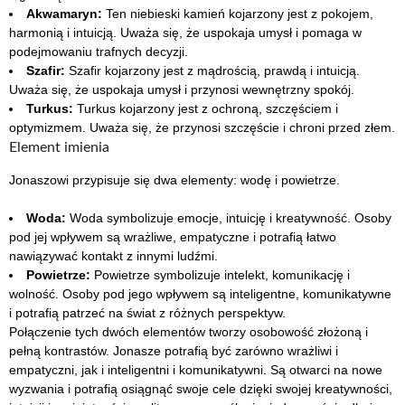
Akwamaryn:
Ten niebieski kamień kojarzony jest z pokojem,
harmonią i intuicją. Uważa się, że uspokaja umysł i pomaga w
podejmowaniu trafnych decyzji.
Szafir:
Szafir kojarzony jest z mądrością, prawdą i intuicją.
Uważa się, że uspokaja umysł i przynosi wewnętrzny spokój.
Turkus:
Turkus kojarzony jest z ochroną, szczęściem i
optymizmem. Uważa się, że przynosi szczęście i chroni przed złem.
Element imienia
Jonaszowi przypisuje się dwa elementy: wodę i powietrze.
Woda:
Woda symbolizuje emocje, intuicję i kreatywność. Osoby
pod jej wpływem są wrażliwe, empatyczne i potrafią łatwo
nawiązywać kontakt z innymi ludźmi.
Powietrze:
Powietrze symbolizuje intelekt, komunikację i
wolność. Osoby pod jego wpływem są inteligentne, komunikatywne
i potrafią patrzeć na świat z różnych perspektyw.
Połączenie tych dwóch elementów tworzy osobowość złożoną i
pełną kontrastów. Jonasze potrafią być zarówno wrażliwi i
empatyczni, jak i inteligentni i komunikatywni. Są otwarci na nowe
wyzwania i potrafią osiągnąć swoje cele dzięki swojej kreatywności,