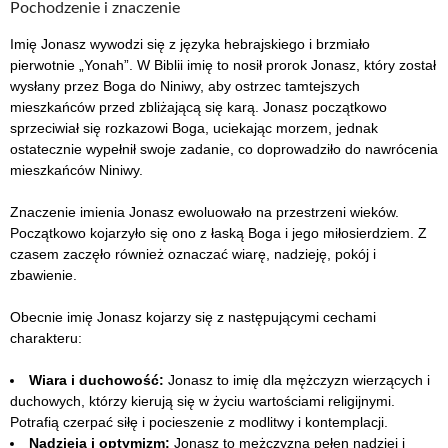
Pochodzenie i znaczenie
Imię Jonasz wywodzi się z języka hebrajskiego i brzmiało
pierwotnie „Yonah”. W Biblii imię to nosił prorok Jonasz, który został
wysłany przez Boga do Niniwy, aby ostrzec tamtejszych
mieszkańców przed zbliżającą się karą. Jonasz początkowo
sprzeciwiał się rozkazowi Boga, uciekając morzem, jednak
ostatecznie wypełnił swoje zadanie, co doprowadziło do nawrócenia
mieszkańców Niniwy.
Znaczenie imienia Jonasz ewoluowało na przestrzeni wieków.
Początkowo kojarzyło się ono z łaską Boga i jego miłosierdziem. Z
czasem zaczęło również oznaczać wiarę, nadzieję, pokój i
zbawienie.
Obecnie imię Jonasz kojarzy się z następującymi cechami
charakteru:
Wiara i duchowość:
Jonasz to imię dla mężczyzn wierzących i
duchowych, którzy kierują się w życiu wartościami religijnymi.
Potrafią czerpać siłę i pocieszenie z modlitwy i kontemplacji.
Nadzieja i optymizm:
Jonasz to mężczyzna pełen nadziei i