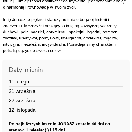
intuicji i umiejętności analitycznego myślenia, jednocześnie dbając
o harmonię i równowagę w swoim życiu.
Imię Jonasz to piękne i starożytne imię o bogatej historii i
znaczeniu. Mężczyźni noszący to imię są zazwyczaj wierzący,
duchowi, pełni nadziei, optymizmu, spokojni, łagodni, pomocni,
życzliwi, kreatywni, pomysłowi, inteligentni, dociekliwi, mądrzy,
intuicyjni, niezależni, indywidualni. Posiadają silny charakter i
potrafią dążyć do swoich celów.
Daty imienin
11 lutego
21 września
22 września
12 listopada
Do najbliższych imienin JONASZ zostało 46 dni co
stanowi 1 miesiąc(i) i 15 dni.