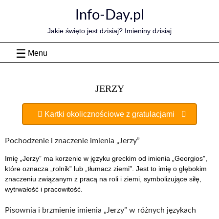
Skip
Info-Day.pl
to
content
Jakie święto jest dzisiaj? Imieniny dzisiaj
Menu
JERZY
Kartki okolicznościowe z gratulacjami
Pochodzenie i znaczenie imienia „Jerzy”
Imię „Jerzy” ma korzenie w języku greckim od imienia „Georgios”,
które oznacza „rolnik” lub „tłumacz ziemi”. Jest to imię o głębokim
znaczeniu związanym z pracą na roli i ziemi, symbolizujące siłę,
wytrwałość i pracowitość.
Pisownia i brzmienie imienia „Jerzy” w różnych językach