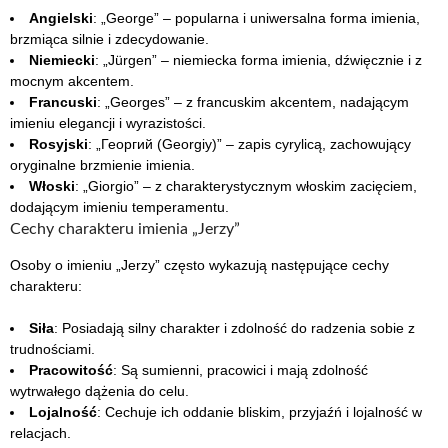
Angielski
: „George” – popularna i uniwersalna forma imienia,
brzmiąca silnie i zdecydowanie.
Niemiecki
: „Jürgen” – niemiecka forma imienia, dźwięcznie i z
mocnym akcentem.
Francuski
: „Georges” – z francuskim akcentem, nadającym
imieniu elegancji i wyrazistości.
Rosyjski
: „Георгий (Georgiy)” – zapis cyrylicą, zachowujący
oryginalne brzmienie imienia.
Włoski
: „Giorgio” – z charakterystycznym włoskim zacięciem,
dodającym imieniu temperamentu.
Cechy charakteru imienia „Jerzy”
Osoby o imieniu „Jerzy” często wykazują następujące cechy
charakteru:
Siła
: Posiadają silny charakter i zdolność do radzenia sobie z
trudnościami.
Pracowitość
: Są sumienni, pracowici i mają zdolność
wytrwałego dążenia do celu.
Lojalność
: Cechuje ich oddanie bliskim, przyjaźń i lojalność w
relacjach.