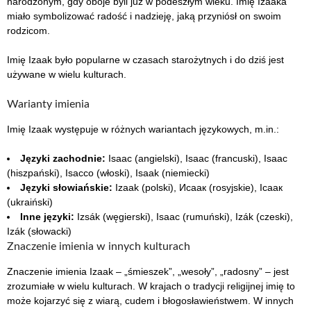
narodzonym, gdy oboje byli już w podeszłym wieku. Imię Izaaka
miało symbolizować radość i nadzieję, jaką przyniósł on swoim
rodzicom.
Imię Izaak było popularne w czasach starożytnych i do dziś jest
używane w wielu kulturach.
Warianty imienia
Imię Izaak występuje w różnych wariantach językowych, m.in.:
Języki zachodnie:
Isaac (angielski), Isaac (francuski), Isaac
(hiszpański), Isacco (włoski), Isaak (niemiecki)
Języki słowiańskie:
Izaak (polski), Исаак (rosyjskie), Ісаак
(ukraiński)
Inne języki:
Izsák (węgierski), Isaac (rumuński), Izák (czeski),
Izák (słowacki)
Znaczenie imienia w innych kulturach
Znaczenie imienia Izaak – „śmieszek”, „wesoły”, „radosny” – jest
zrozumiałe w wielu kulturach. W krajach o tradycji religijnej imię to
może kojarzyć się z wiarą, cudem i błogosławieństwem. W innych