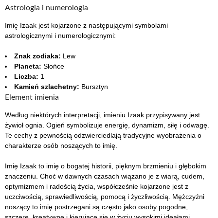
Astrologia i numerologia
Imię Izaak jest kojarzone z następującymi symbolami
astrologicznymi i numerologicznymi:
Znak zodiaka:
Lew
Planeta:
Słońce
Liczba:
1
Kamień szlachetny:
Bursztyn
Element imienia
Według niektórych interpretacji, imieniu Izaak przypisywany jest
żywioł ognia. Ogień symbolizuje energię, dynamizm, siłę i odwagę.
Te cechy z pewnością odzwierciedlają tradycyjne wyobrażenia o
charakterze osób noszących to imię.
Imię Izaak to imię o bogatej historii, pięknym brzmieniu i głębokim
znaczeniu. Choć w dawnych czasach wiązano je z wiarą, cudem,
optymizmem i radością życia, współcześnie kojarzone jest z
uczciwością, sprawiedliwością, pomocą i życzliwością. Mężczyźni
noszący to imię postrzegani są często jako osoby pogodne,
szczere, kreatywne i kierujące się w życiu wysokimi ideałami.