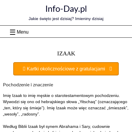
Skip
Info-Day.pl
to
content
Jakie święto jest dzisiaj? Imieniny dzisiaj
Menu
IZAAK
Kartki okolicznościowe z gratulacjami
Pochodzenie i znaczenie
Imię Izaak to imię męskie o starotestamentowym pochodzeniu.
Wywodzi się ono od hebrajskiego słowa „Yitschaq” (oznaczającego
„ten, który się śmieje”). Imię Izaak może więc oznaczać „śmieszek”,
„wesoły”, „radosny”.
Według Biblii Izaak był synem Abrahama i Sary, cudownie