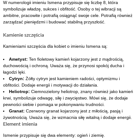
W numerologii imieniu Ismena przypisuje się liczbę 8, która
symbolizuje władzę, sukces i obfitość. Osoby o tej wibracji są
ambitne, pracowite i potrafią osiągnąć swoje cele. Potrafią również
zarządzać pieniędzmi i budować stabilną przyszłość.
Kamienie szczęścia
Kamieniami szczęścia dla kobiet o imieniu Ismena są:
Ametyst:
Ten fioletowy kamień kojarzony jest z mądrością,
duchowością i ochroną. Uważa się, że przynosi spokój ducha i
łagodzi lęki.
Cytryn:
Żółty cytryn jest kamieniem radości, optymizmu i
obfitości. Dodaje energii i motywacji do działania.
Heliotrop:
Ciemnozielony heliotrop, znany również jako kamień
krwi, symbolizuje odwagę, siłę i zwycięstwo. Mówi się, że dodaje
pewności siebie i pomaga w pokonywaniu trudności.
Granat:
Czerwony granat kojarzony jest z miłością, pasją i
żywotnością. Uważa się, że wzmacnia siłę witalną i dodaje energii.
Element imienia
Ismenie przypisuje się dwa elementy: ogień i ziemię.