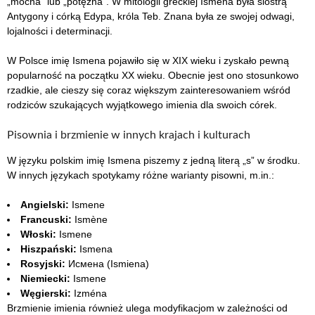
„mocna” lub „potężna”. W mitologii greckiej Ismena była siostrą
Antygony i córką Edypa, króla Teb. Znana była ze swojej odwagi,
lojalności i determinacji.
W Polsce imię Ismena pojawiło się w XIX wieku i zyskało pewną
popularność na początku XX wieku. Obecnie jest ono stosunkowo
rzadkie, ale cieszy się coraz większym zainteresowaniem wśród
rodziców szukających wyjątkowego imienia dla swoich córek.
Pisownia i brzmienie w innych krajach i kulturach
W języku polskim imię Ismena piszemy z jedną literą „s” w środku.
W innych językach spotykamy różne warianty pisowni, m.in.:
Angielski:
Ismene
Francuski:
Ismène
Włoski:
Ismene
Hiszpański:
Ismena
Rosyjski:
Исмена (Ismiena)
Niemiecki:
Ismene
Węgierski:
Izména
Brzmienie imienia również ulega modyfikacjom w zależności od