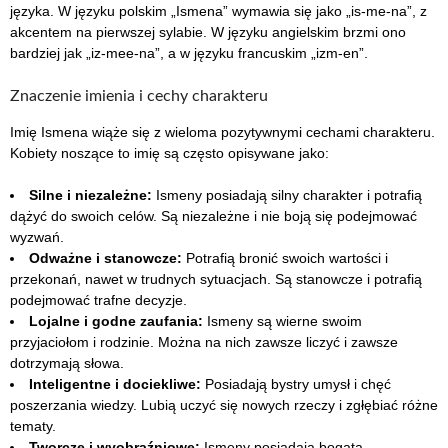
języka. W języku polskim „Ismena” wymawia się jako „is-me-na”, z
akcentem na pierwszej sylabie. W języku angielskim brzmi ono
bardziej jak „iz-mee-na”, a w języku francuskim „izm-en”.
Znaczenie imienia i cechy charakteru
Imię Ismena wiąże się z wieloma pozytywnymi cechami charakteru.
Kobiety noszące to imię są często opisywane jako:
Silne i niezależne:
Ismeny posiadają silny charakter i potrafią
dążyć do swoich celów. Są niezależne i nie boją się podejmować
wyzwań.
Odważne i stanowcze:
Potrafią bronić swoich wartości i
przekonań, nawet w trudnych sytuacjach. Są stanowcze i potrafią
podejmować trafne decyzje.
Lojalne i godne zaufania:
Ismeny są wierne swoim
przyjaciołom i rodzinie. Można na nich zawsze liczyć i zawsze
dotrzymają słowa.
Inteligentne i dociekliwe:
Posiadają bystry umysł i chęć
poszerzania wiedzy. Lubią uczyć się nowych rzeczy i zgłębiać różne
tematy.
Tworcze i wyobraźniowe:
Ismeny posiadają bogatą