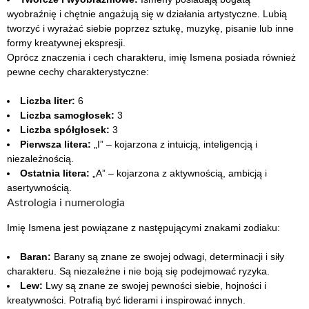
wyobraźnię i chętnie angażują się w działania artystyczne. Lubią
tworzyć i wyrażać siebie poprzez sztukę, muzykę, pisanie lub inne
formy kreatywnej ekspresji.
Oprócz znaczenia i cech charakteru, imię Ismena posiada również
pewne cechy charakterystyczne:
Liczba liter:
6
Liczba samogłosek:
3
Liczba spółgłosek:
3
Pierwsza litera:
„I” – kojarzona z intuicją, inteligencją i
niezależnością.
Ostatnia litera:
„A” – kojarzona z aktywnością, ambicją i
asertywnością.
Astrologia i numerologia
Imię Ismena jest powiązane z następującymi znakami zodiaku:
Baran:
Barany są znane ze swojej odwagi, determinacji i siły
charakteru. Są niezależne i nie boją się podejmować ryzyka.
Lew:
Lwy są znane ze swojej pewności siebie, hojności i
kreatywności. Potrafią być liderami i inspirować innych.