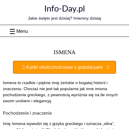
Skip
Info-Day.pl
to
content
Jakie święto jest dzisiaj? Imieniny dzisiaj
Menu
ISMENA
Kartki okolicznościowe z gratulacjami
Ismena to rzadkie i piękne imię żeńskie o bogatej historii i
znaczeniu. Chociaż nie jest tak popularne jak inne imiona
pochodzenia greckiego, z pewnością wyróżnia się na tle innych
swoim urokiem i elegancją.
Pochodzenie i znaczenie
Imię Ismena wywodzi się z języka greckiego i oznacza „silna”,