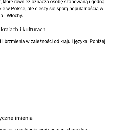
t, które również oznacza osobę szanowaną i godną
ie w Polsce, ale cieszy się sporą popularnością w
ia i Włochy.
krajach i kulturach
i brzmienia w zależności od kraju i języka. Poniżej
yczne imienia
one są z następującymi cechami charakteru: