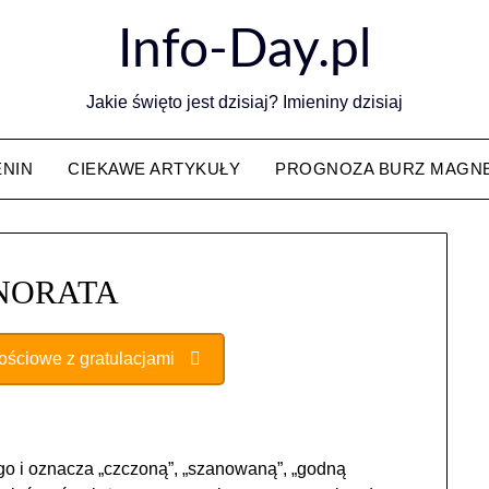
Info-Day.pl
Jakie święto jest dzisiaj? Imieniny dzisiaj
ENIN
CIEKAWE ARTYKUŁY
PROGNOZA BURZ MAGN
NORATA
nościowe z gratulacjami
go i oznacza „czczoną”, „szanowaną”, „godną