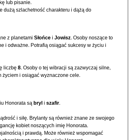
ę lub pisanie.
e dużą szlachetność charakteru i dążą do
ane z planetami
Słońce
i
Jowisz
. Osoby noszące to
e i odważne. Potrafią osiągać sukcesy w życiu i
ę liczbę
8
. Osoby o tej wibracji są zazwyczaj silne,
m życiem i osiągać wyznaczone cele.
iu Honorata są
bryl
i
szafir
.
drość i siłę. Brylanty są również znane ze swojego
legancję kobiet noszących imię Honorata.
 lojalnością i prawdą. Może również wspomagać