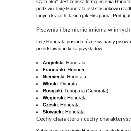
szacunku”. Jest żeńską formą imienia Honora
podziwu. Imię Honorata jest stosunkowo rzadk
innych krajach, takich jak Hiszpania, Portugal
Pisownia i brzmienie imienia w innych 
Imię Honorata posiada różne warianty pisowni 
przedstawiono kilka przykładów:
Angielski:
Honorata
Francuski:
Honorée
Niemiecki:
Honorata
Włoski:
Onorata
Rosyjski:
Гонората (Gonorata)
Węgierski:
Honoráta
Czeski:
Honorata
Słowacki:
Honoráta
Cechy charakteru i cechy charakteryst
Kobiety noszące imię Honorata często kojarz