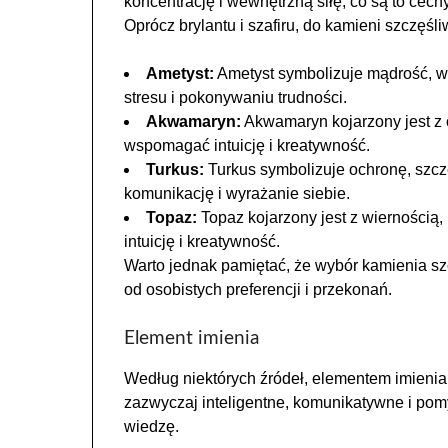
koncentrację i wewnętrzną siłę, co są to cech
Oprócz brylantu i szafiru, do kamieni szczęśl
Ametyst:
Ametyst symbolizuje mądrość, w
stresu i pokonywaniu trudności.
Akwamaryn:
Akwamaryn kojarzony jest z
wspomagać intuicję i kreatywność.
Turkus:
Turkus symbolizuje ochronę, szc
komunikację i wyrażanie siebie.
Topaz:
Topaz kojarzony jest z wiernością
intuicję i kreatywność.
Warto jednak pamiętać, że wybór kamienia sz
od osobistych preferencji i przekonań.
Element imienia
Według niektórych źródeł, elementem imienia
zazwyczaj inteligentne, komunikatywne i pom
wiedzę.