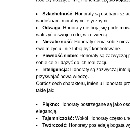
Szlachetność:
Honoraty są osobami szlach
wartościami moralnymi i etycznymi.
Odwaga:
Honoraty nie boją się podejmowa
walczyć o swoje i o to, w co wierzą.
Niezależność:
Honoraty cenią sobie niez
swoim życiu i nie lubią być kontrolowane.
Pewność siebie:
Honoraty są zazwyczaj pe
sobie cele i dążyć do ich realizacji.
Inteligencja:
Honoraty są zazwyczaj intelig
przyswajać nową wiedzę.
Oprócz cech charakteru, imieniu Honorata pr
takie jak:
Piękno:
Honoraty postrzegane są jako osob
elegancją.
Tajemniczość:
Wokół Honoraty często unos
Twórczość:
Honoraty posiadają bogatą wy