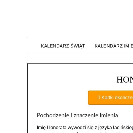
Skip
to
content
KALENDARZ ŚWIĄT
KALENDARZ IMI
HO
Kartki okolicz
Pochodzenie i znaczenie imienia
Imię Honorata wywodzi się z języka łacińskie