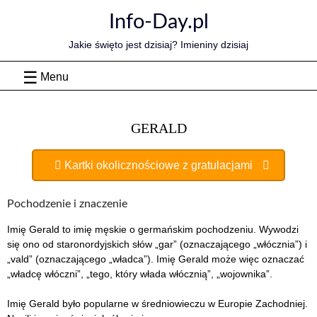
Skip
Info-Day.pl
to
content
Jakie święto jest dzisiaj? Imieniny dzisiaj
Menu
GERALD
Kartki okolicznościowe z gratulacjami
Pochodzenie i znaczenie
Imię Gerald to imię męskie o germańskim pochodzeniu. Wywodzi
się ono od staronordyjskich słów „gar” (oznaczającego „włócznia”) i
„vald” (oznaczającego „władca”). Imię Gerald może więc oznaczać
„władcę włóczni”, „tego, który włada włócznią”, „wojownika”.
Imię Gerald było popularne w średniowieczu w Europie Zachodniej.