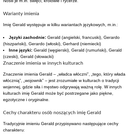
Nosili je m.in. święci, królowie i rycerze.
Warianty imienia
Imię Gerald występuje w kilku wariantach językowych, m.in.:
Języki zachodnie:
Gerald (angielski, francuski), Gerardo
(hiszpański), Gerardo (włoski), Gerhard (niemiecki)
Inne języki:
Gerald (węgierski), Gerald (rumuński), Gerald
(czeski), Gerald (słowacki)
Znaczenie imienia w innych kulturach
Znaczenie imienia Gerald – „władca włóczni”, „tego, który włada
włócznią”, „wojownik” – jest zrozumiałe w kulturach o tradycji
wojennej, gdzie siła i męstwo odgrywają ważną rolę. W innych
kulturach imię Gerald może być postrzegane jako piękne,
egzotyczne i oryginalne.
Cechy charakteru osób noszących imię Gerald
Tradycyjnie imieniu Gerald przypisywano następujące cechy
charakteru: