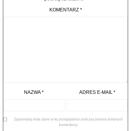
KOMENTARZ
*
NAZWA
*
ADRES E-MAIL
*
Zapamiętaj moje dane w tej przeglądarce podczas pisania kolejnych
komentarzy.