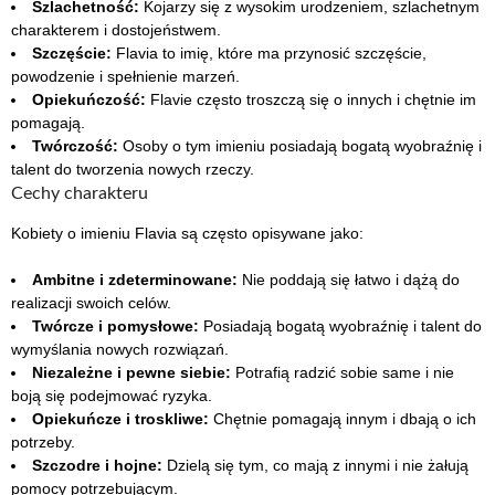
Szlachetność:
Kojarzy się z wysokim urodzeniem, szlachetnym
charakterem i dostojeństwem.
Szczęście:
Flavia to imię, które ma przynosić szczęście,
powodzenie i spełnienie marzeń.
Opiekuńczość:
Flavie często troszczą się o innych i chętnie im
pomagają.
Twórczość:
Osoby o tym imieniu posiadają bogatą wyobraźnię i
talent do tworzenia nowych rzeczy.
Cechy charakteru
Kobiety o imieniu Flavia są często opisywane jako:
Ambitne i zdeterminowane:
Nie poddają się łatwo i dążą do
realizacji swoich celów.
Twórcze i pomysłowe:
Posiadają bogatą wyobraźnię i talent do
wymyślania nowych rozwiązań.
Niezależne i pewne siebie:
Potrafią radzić sobie same i nie
boją się podejmować ryzyka.
Opiekuńcze i troskliwe:
Chętnie pomagają innym i dbają o ich
potrzeby.
Szczodre i hojne:
Dzielą się tym, co mają z innymi i nie żałują
pomocy potrzebującym.