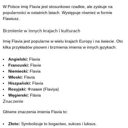
W Polsce imię Flavia jest stosunkowo rzadkie, ale zyskuje na
popularności w ostatnich latach. Występuje również w formie
Flawiusz.
Brzmienie w innych krajach i kulturach
Imię Flavia jest popularne w wielu krajach Europy i na świecie. Oto
kilka przykładów pisowni i brzmienia imienia w innych językach:
Angielski:
Flavia
Francuski:
Flavie
Niemiecki:
Flavia
Włoski:
Flavia
Hiszpański:
Flavia
Rosyjski:
Флавия (Flaviya)
Węgierski:
Flávia
Znaczenie
Główne znaczenia imienia Flavia to:
Złoto:
Symbolizuje to bogactwo, sukces i luksus.