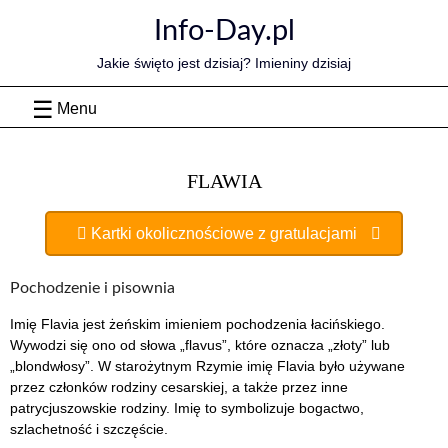
Skip
Info-Day.pl
to
content
Jakie święto jest dzisiaj? Imieniny dzisiaj
Menu
FLAWIA
Kartki okolicznościowe z gratulacjami
Pochodzenie i pisownia
Imię Flavia jest żeńskim imieniem pochodzenia łacińskiego.
Wywodzi się ono od słowa „flavus”, które oznacza „złoty” lub
„blondwłosy”. W starożytnym Rzymie imię Flavia było używane
przez członków rodziny cesarskiej, a także przez inne
patrycjuszowskie rodziny. Imię to symbolizuje bogactwo,
szlachetność i szczęście.