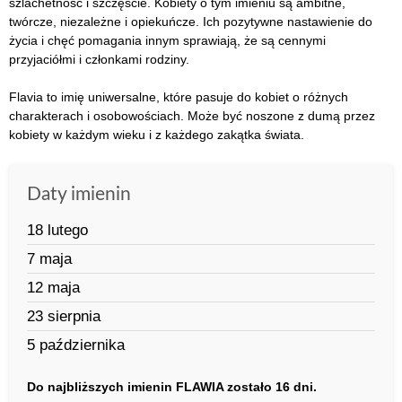
szlachetność i szczęście. Kobiety o tym imieniu są ambitne,
twórcze, niezależne i opiekuńcze. Ich pozytywne nastawienie do
życia i chęć pomagania innym sprawiają, że są cennymi
przyjaciółmi i członkami rodziny.
Flavia to imię uniwersalne, które pasuje do kobiet o różnych
charakterach i osobowościach. Może być noszone z dumą przez
kobiety w każdym wieku i z każdego zakątka świata.
Daty imienin
18 lutego
7 maja
12 maja
23 sierpnia
5 października
Do najbliższych imienin FLAWIA zostało 16 dni.