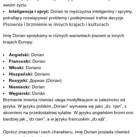
swoim życiu.
Inteligencja i spryt:
Dorian to mężczyzna inteligentny i sprytny,
potrafiący rozwiązywać problemy i podejmować trafne decyzje.
Pisownia i brzmienie w innych krajach i kulturach
Imię Dorian spotykamy w różnych wariantach pisowni w innych
krajach Europy:
Angielski:
Dorian
Francuski:
Dorian
Włoski:
Doriano
Hiszpański:
Doriano
Rosyjski:
Дориан (Dorian)
Niemiecki:
Dorian
Węgierski:
Dorián
Brzmienie imienia również ulega modyfikacjom w zależności od
języka. W języku polskim „Dorian” wymawia się jako „dɔ.ˈrjan”, z
akcentem na przedostatniej sylabie. W języku angielskim brzmi ono
bardziej jak „ˈdɔːrɪən”, a w języku francuskim „dɔ.ʁjɑ̃”.
Oprócz znaczenia i cech charakteru, imię Dorian posiada również