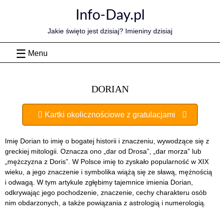
Skip
Info-Day.pl
to
content
Jakie święto jest dzisiaj? Imieniny dzisiaj
Menu
DORIAN
Kartki okolicznościowe z gratulacjami
Imię Dorian to imię o bogatej historii i znaczeniu, wywodzące się z
greckiej mitologii. Oznacza ono „dar od Drosa”, „dar morza” lub
„mężczyzna z Doris”. W Polsce imię to zyskało popularność w XIX
wieku, a jego znaczenie i symbolika wiążą się ze sławą, mężnością
i odwagą. W tym artykule zgłębimy tajemnice imienia Dorian,
odkrywając jego pochodzenie, znaczenie, cechy charakteru osób
nim obdarzonych, a także powiązania z astrologią i numerologią.