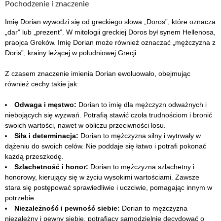
Pochodzenie i znaczenie
Imię Dorian wywodzi się od greckiego słowa „Dōros”, które oznacza
„dar” lub „prezent”. W mitologii greckiej Doros był synem Hellenosa,
praojca Greków. Imię Dorian może również oznaczać „mężczyzna z
Doris”, krainy leżącej w południowej Grecji.
Z czasem znaczenie imienia Dorian ewoluowało, obejmując
również cechy takie jak:
Odwaga i męstwo:
Dorian to imię dla mężczyzn odważnych i
niebojących się wyzwań. Potrafią stawić czoła trudnościom i bronić
swoich wartości, nawet w obliczu przeciwności losu.
Siła i determinacja:
Dorian to mężczyzna silny i wytrwały w
dążeniu do swoich celów. Nie poddaje się łatwo i potrafi pokonać
każdą przeszkodę.
Szlachetność i honor:
Dorian to mężczyzna szlachetny i
honorowy, kierujący się w życiu wysokimi wartościami. Zawsze
stara się postępować sprawiedliwie i uczciwie, pomagając innym w
potrzebie.
Niezależność i pewność siebie:
Dorian to mężczyzna
niezależny i pewny siebie, potrafiący samodzielnie decydować o