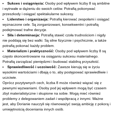
Sukces i osiągnięcia:
Osoby pod wpływem liczby 8 są ambitne
i wytrwałe w dążeniu do swoich celów. Potrafią pokonywać
przeszkody i osiągać spektakularne sukcesy.
Liderstwo i organizacja:
Potrafią kierować zespołami i osiągać
wyznaczone cele. Są zorganizowani, konsekwentni i potrafią
podejmować trafne decyzje.
Siła i determinacja:
Potrafią stawić czoła trudnościom i nigdy
nie poddają się bez walki. Są silne fizycznie i psychicznie, a także
potrafią pokonać każdy problem.
Materializm i praktyczność:
Osoby pod wpływem liczby 8 są
często skoncentrowane na osiąganiu sukcesu materialnego.
Potrafią zarządzać pieniędzmi i budować stabilną przyszłość.
Sprawiedliwość i uczciwość:
Zawsze kierują się w życiu
wysokimi wartościami i dbają o to, aby postępować sprawiedliwie i
uczciwie.
Oprócz pozytywnych cech, liczba 8 może również wiązać się z
pewnymi wyzwaniami. Osoby pod jej wpływem mogą być czasem
zbyt materialistyczne i skupione na sobie. Mogą mieć również
problemy z delegowaniem zadań i współpracą z innymi. Ważne
jest, aby Dorianie nauczyli się równoważyć swoją ambicję z pokorą i
umiejętnością doceniania innych osób.