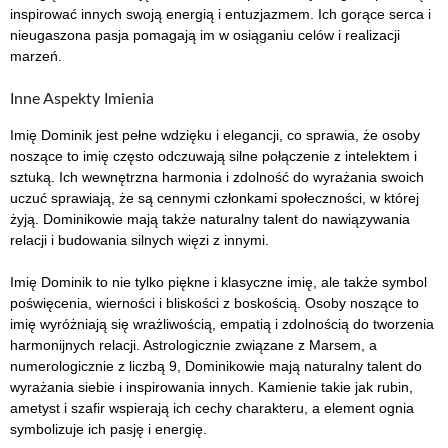
inspirować innych swoją energią i entuzjazmem. Ich gorące serca i
nieugaszona pasja pomagają im w osiąganiu celów i realizacji
marzeń.
Inne Aspekty Imienia
Imię Dominik jest pełne wdzięku i elegancji, co sprawia, że osoby
noszące to imię często odczuwają silne połączenie z intelektem i
sztuką. Ich wewnętrzna harmonia i zdolność do wyrażania swoich
uczuć sprawiają, że są cennymi członkami społeczności, w której
żyją. Dominikowie mają także naturalny talent do nawiązywania
relacji i budowania silnych więzi z innymi.
Imię Dominik to nie tylko piękne i klasyczne imię, ale także symbol
poświęcenia, wierności i bliskości z boskością. Osoby noszące to
imię wyróżniają się wrażliwością, empatią i zdolnością do tworzenia
harmonijnych relacji. Astrologicznie związane z Marsem, a
numerologicznie z liczbą 9, Dominikowie mają naturalny talent do
wyrażania siebie i inspirowania innych. Kamienie takie jak rubin,
ametyst i szafir wspierają ich cechy charakteru, a element ognia
symbolizuje ich pasję i energię.