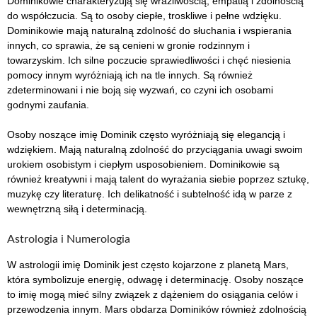
Dominikowie charakteryzują się wrażliwością, empatią i zdolnością
do współczucia. Są to osoby ciepłe, troskliwe i pełne wdzięku.
Dominikowie mają naturalną zdolność do słuchania i wspierania
innych, co sprawia, że są cenieni w gronie rodzinnym i
towarzyskim. Ich silne poczucie sprawiedliwości i chęć niesienia
pomocy innym wyróżniają ich na tle innych. Są również
zdeterminowani i nie boją się wyzwań, co czyni ich osobami
godnymi zaufania.
Osoby noszące imię Dominik często wyróżniają się elegancją i
wdziękiem. Mają naturalną zdolność do przyciągania uwagi swoim
urokiem osobistym i ciepłym usposobieniem. Dominikowie są
również kreatywni i mają talent do wyrażania siebie poprzez sztukę,
muzykę czy literaturę. Ich delikatność i subtelność idą w parze z
wewnętrzną siłą i determinacją.
Astrologia i Numerologia
W astrologii imię Dominik jest często kojarzone z planetą Mars,
która symbolizuje energię, odwagę i determinację. Osoby noszące
to imię mogą mieć silny związek z dążeniem do osiągania celów i
przewodzenia innym. Mars obdarza Dominików również zdolnością