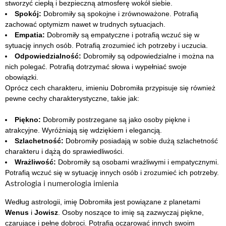
stworzyć ciepłą i bezpieczną atmosferę wokół siebie.
Spokój:
Dobromiły są spokojne i zrównoważone. Potrafią
zachować optymizm nawet w trudnych sytuacjach.
Empatia:
Dobromiły są empatyczne i potrafią wczuć się w
sytuację innych osób. Potrafią zrozumieć ich potrzeby i uczucia.
Odpowiedzialność:
Dobromiły są odpowiedzialne i można na
nich polegać. Potrafią dotrzymać słowa i wypełniać swoje
obowiązki.
Oprócz cech charakteru, imieniu Dobromiła przypisuje się również
pewne cechy charakterystyczne, takie jak:
Piękno:
Dobromiły postrzegane są jako osoby piękne i
atrakcyjne. Wyróżniają się wdziękiem i elegancją.
Szlachetność:
Dobromiły posiadają w sobie dużą szlachetność
charakteru i dążą do sprawiedliwości.
Wrażliwość:
Dobromiły są osobami wrażliwymi i empatycznymi.
Potrafią wczuć się w sytuację innych osób i zrozumieć ich potrzeby.
Astrologia i numerologia imienia
Według astrologii, imię Dobromiła jest powiązane z planetami
Wenus
i
Jowisz
. Osoby noszące to imię są zazwyczaj piękne,
czarujące i pełne dobroci. Potrafią oczarować innych swoim