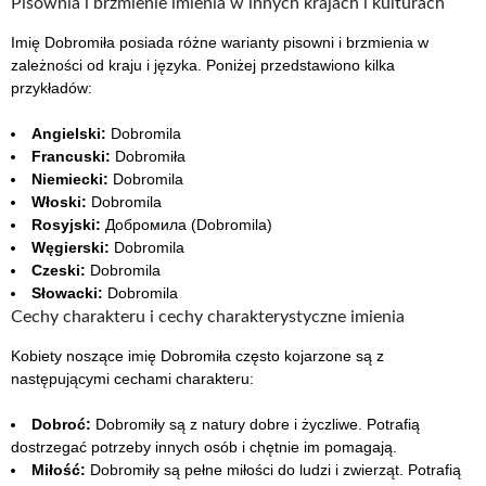
Pisownia i brzmienie imienia w innych krajach i kulturach
Imię Dobromiła posiada różne warianty pisowni i brzmienia w
zależności od kraju i języka. Poniżej przedstawiono kilka
przykładów:
Angielski:
Dobromila
Francuski:
Dobromiła
Niemiecki:
Dobromila
Włoski:
Dobromila
Rosyjski:
Добромила (Dobromila)
Węgierski:
Dobromila
Czeski:
Dobromila
Słowacki:
Dobromila
Cechy charakteru i cechy charakterystyczne imienia
Kobiety noszące imię Dobromiła często kojarzone są z
następującymi cechami charakteru:
Dobroć:
Dobromiły są z natury dobre i życzliwe. Potrafią
dostrzegać potrzeby innych osób i chętnie im pomagają.
Miłość:
Dobromiły są pełne miłości do ludzi i zwierząt. Potrafią