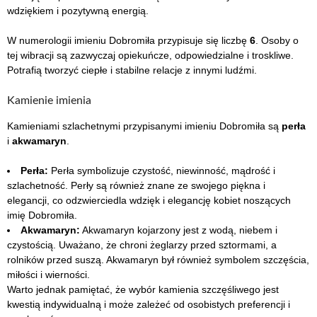
wdziękiem i pozytywną energią.
W numerologii imieniu Dobromiła przypisuje się liczbę
6
. Osoby o
tej wibracji są zazwyczaj opiekuńcze, odpowiedzialne i troskliwe.
Potrafią tworzyć ciepłe i stabilne relacje z innymi ludźmi.
Kamienie imienia
Kamieniami szlachetnymi przypisanymi imieniu Dobromiła są
perła
i
akwamaryn
.
Perła:
Perła symbolizuje czystość, niewinność, mądrość i
szlachetność. Perły są również znane ze swojego piękna i
elegancji, co odzwierciedla wdzięk i elegancję kobiet noszących
imię Dobromiła.
Akwamaryn:
Akwamaryn kojarzony jest z wodą, niebem i
czystością. Uważano, że chroni żeglarzy przed sztormami, a
rolników przed suszą. Akwamaryn był również symbolem szczęścia,
miłości i wierności.
Warto jednak pamiętać, że wybór kamienia szczęśliwego jest
kwestią indywidualną i może zależeć od osobistych preferencji i