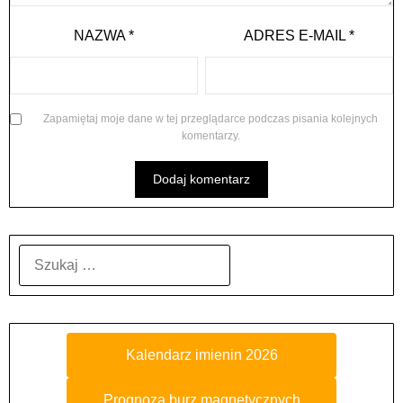
NAZWA
*
ADRES E-MAIL
*
Zapamiętaj moje dane w tej przeglądarce podczas pisania kolejnych
komentarzy.
SZUKAJ:
Kalendarz imienin 2026
Prognoza burz magnetycznych