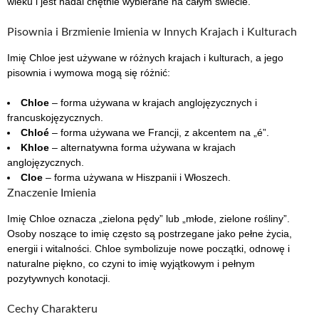
wieku i jest nadal chętnie wybierane na całym świecie.
Pisownia i Brzmienie Imienia w Innych Krajach i Kulturach
Imię Chloe jest używane w różnych krajach i kulturach, a jego
pisownia i wymowa mogą się różnić:
Chloe
– forma używana w krajach anglojęzycznych i
francuskojęzycznych.
Chloé
– forma używana we Francji, z akcentem na „é”.
Khloe
– alternatywna forma używana w krajach
anglojęzycznych.
Cloe
– forma używana w Hiszpanii i Włoszech.
Znaczenie Imienia
Imię Chloe oznacza „zielona pędy” lub „młode, zielone rośliny”.
Osoby noszące to imię często są postrzegane jako pełne życia,
energii i witalności. Chloe symbolizuje nowe początki, odnowę i
naturalne piękno, co czyni to imię wyjątkowym i pełnym
pozytywnych konotacji.
Cechy Charakteru