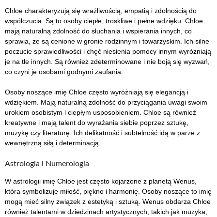
Chloe charakteryzują się wrażliwością, empatią i zdolnością do
współczucia. Są to osoby ciepłe, troskliwe i pełne wdzięku. Chloe
mają naturalną zdolność do słuchania i wspierania innych, co
sprawia, że są cenione w gronie rodzinnym i towarzyskim. Ich silne
poczucie sprawiedliwości i chęć niesienia pomocy innym wyróżniają
je na tle innych. Są również zdeterminowane i nie boją się wyzwań,
co czyni je osobami godnymi zaufania.
Osoby noszące imię Chloe często wyróżniają się elegancją i
wdziękiem. Mają naturalną zdolność do przyciągania uwagi swoim
urokiem osobistym i ciepłym usposobieniem. Chloe są również
kreatywne i mają talent do wyrażania siebie poprzez sztukę,
muzykę czy literaturę. Ich delikatność i subtelność idą w parze z
wewnętrzną siłą i determinacją.
Astrologia i Numerologia
W astrologii imię Chloe jest często kojarzone z planetą Wenus,
która symbolizuje miłość, piękno i harmonię. Osoby noszące to imię
mogą mieć silny związek z estetyką i sztuką. Wenus obdarza Chloe
również talentami w dziedzinach artystycznych, takich jak muzyka,