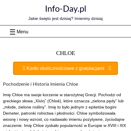
Skip
Info-Day.pl
to
content
Jakie święto jest dzisiaj? Imieniny dzisiaj
Menu
CHLOE
Kartki okolicznościowe z gratulacjami
Pochodzenie i Historia Imienia Chloe
Imię Chloe ma swoje korzenie w starożytnej Grecji. Pochodzi od
greckiego słowa „Χλόη” (Chloē), które oznacza „zielona pędy” lub
„młode, zielone rośliny”. Imię to było jednym z epitetów bogini
Demeter, patronki rolnictwa i płodności. Chloe symbolizowała
wiosnę i nowy wzrost, co nadawało imieniu pozytywne, życiodajne
znaczenie. Imię Chloe zyskało popularność w Europie w XVIII i XIX