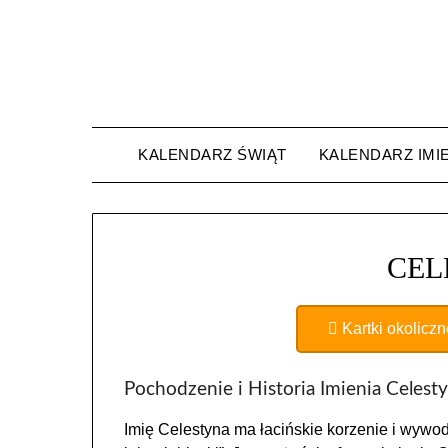
Skip
to
content
KALENDARZ ŚWIĄT
KALENDARZ IMI
CEL
Kartki okolicz
Pochodzenie i Historia Imienia Celest
Imię Celestyna ma łacińskie korzenie i wywodz