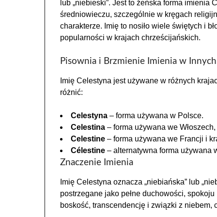
lub „niebieski”. Jest to żeńska forma imienia
średniowieczu, szczególnie w kręgach relig
charakterze. Imię to nosiło wiele świętych i b
popularności w krajach chrześcijańskich.
Pisownia i Brzmienie Imienia w Innych
Imię Celestyna jest używane w różnych krajac
różnić:
Celestyna
– forma używana w Polsce.
Celestina
– forma używana we Włoszech, Hi
Celestine
– forma używana we Francji i kr
Célestine
– alternatywna forma używana w
Znaczenie Imienia
Imię Celestyna oznacza „niebiańska” lub „nie
postrzegane jako pełne duchowości, spokoju 
boskość, transcendencję i związki z niebem, 