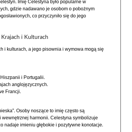
 Celestyn. Imię Celestyna było popularne w
ijnych, gdzie nadawano je osobom o pobożnym
łogosławionych, co przyczyniło się do jego
 Krajach i Kulturach
h i kulturach, a jego pisownia i wymowa mogą się
szpanii i Portugalii.
ajach anglojęzycznych.
e Francji.
bieska”. Osoby noszące to imię często są
i wewnętrznej harmonii. Celestyna symbolizuje
co nadaje imieniu głębokie i pozytywne konotacje.