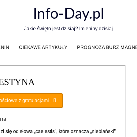
Info-Day.pl
Jakie święto jest dzisiaj? Imieniny dzisiaj
ENIN
CIEKAWE ARTYKUŁY
PROGNOZA BURZ MAGN
ESTYNA
nościowe z gratulacjami
yna
i się od słowa „caelestis”, które oznacza „niebiański”