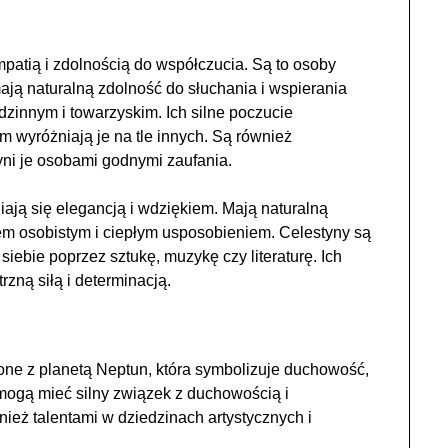
mpatią i zdolnością do współczucia. Są to osoby
mają naturalną zdolność do słuchania i wspierania
dzinnym i towarzyskim. Ich silne poczucie
m wyróżniają je na tle innych. Są również
yni je osobami godnymi zaufania.
ają się elegancją i wdziękiem. Mają naturalną
em osobistym i ciepłym usposobieniem. Celestyny są
siebie poprzez sztukę, muzykę czy literaturę. Ich
rzną siłą i determinacją.
rzone z planetą Neptun, która symbolizuje duchowość,
 mogą mieć silny związek z duchowością i
eż talentami w dziedzinach artystycznych i