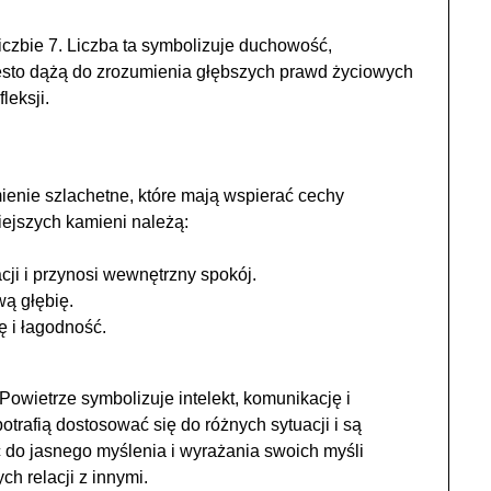
czbie 7. Liczba ta symbolizuje duchowość,
często dążą do zrozumienia głębszych prawd życiowych
leksji.
enie szlachetne, które mają wspierać cechy
iejszych kamieni należą:
ji i przynosi wewnętrzny spokój.
ą głębię.
ę i łagodność.
Powietrze symbolizuje intelekt, komunikację i
otrafią dostosować się do różnych sytuacji i są
 do jasnego myślenia i wyrażania swoich myśli
h relacji z innymi.