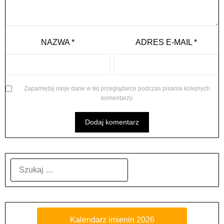
NAZWA
*
ADRES E-MAIL
*
Zapamiętaj moje dane w tej przeglądarce podczas pisania kolejnych
komentarzy.
SZUKAJ:
Kalendarz imienin 2026