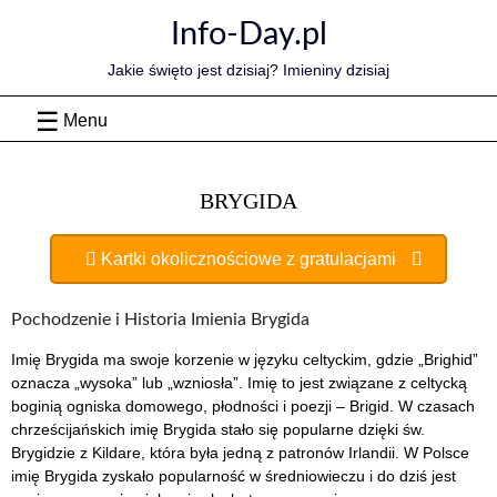
Skip
Info-Day.pl
to
content
Jakie święto jest dzisiaj? Imieniny dzisiaj
Menu
BRYGIDA
Kartki okolicznościowe z gratulacjami
Pochodzenie i Historia Imienia Brygida
Imię Brygida ma swoje korzenie w języku celtyckim, gdzie „Brighid”
oznacza „wysoka” lub „wzniosła”. Imię to jest związane z celtycką
boginią ogniska domowego, płodności i poezji – Brigid. W czasach
chrześcijańskich imię Brygida stało się popularne dzięki św.
Brygidzie z Kildare, która była jedną z patronów Irlandii. W Polsce
imię Brygida zyskało popularność w średniowieczu i do dziś jest