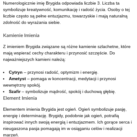
Numerologicznie imię Brygida odpowiada liczbie 3. Liczba ta
symbolizuje kreatywność, komunikację i radość życia. Osoby o tej
liczbie często są pełne entuzjazmu, towarzyskie i mają naturalną
zdolność do wyrażania siebie.
Kamienie Imienia
Z imieniem Brygida związane są różne kamienie szlachetne, które
mają wspierać cechy charakteru i przynosić szczęście. Do
najważniejszych kamieni należą:
Cytryn
– przynosi radość, optymizm i energię.
Ametyst
– pomaga w koncentracji, medytacji i przynosi
wewnętrzny spokój.
Szafir
– symbolizuje mądrość, spokój i duchową głębię.
Element Imienia
Elementem imienia Brygida jest ogień. Ogień symbolizuje pasję,
energię i determinację. Brygidy, podobnie jak ogień, potrafią
inspirować innych swoją energią i entuzjazmem. Ich gorące serca i
nieugaszona pasja pomagają im w osiąganiu celów i realizacji
marzeń.