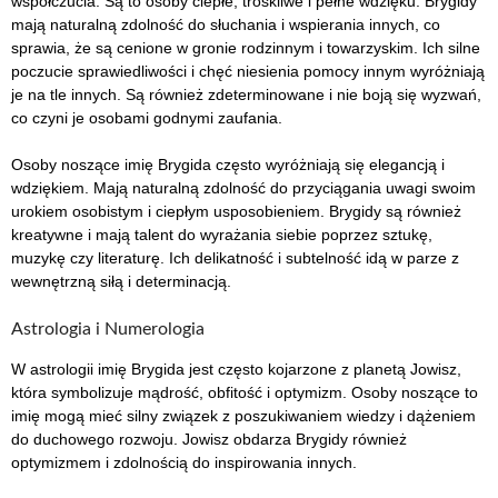
współczucia. Są to osoby ciepłe, troskliwe i pełne wdzięku. Brygidy
mają naturalną zdolność do słuchania i wspierania innych, co
sprawia, że są cenione w gronie rodzinnym i towarzyskim. Ich silne
poczucie sprawiedliwości i chęć niesienia pomocy innym wyróżniają
je na tle innych. Są również zdeterminowane i nie boją się wyzwań,
co czyni je osobami godnymi zaufania.
Osoby noszące imię Brygida często wyróżniają się elegancją i
wdziękiem. Mają naturalną zdolność do przyciągania uwagi swoim
urokiem osobistym i ciepłym usposobieniem. Brygidy są również
kreatywne i mają talent do wyrażania siebie poprzez sztukę,
muzykę czy literaturę. Ich delikatność i subtelność idą w parze z
wewnętrzną siłą i determinacją.
Astrologia i Numerologia
W astrologii imię Brygida jest często kojarzone z planetą Jowisz,
która symbolizuje mądrość, obfitość i optymizm. Osoby noszące to
imię mogą mieć silny związek z poszukiwaniem wiedzy i dążeniem
do duchowego rozwoju. Jowisz obdarza Brygidy również
optymizmem i zdolnością do inspirowania innych.