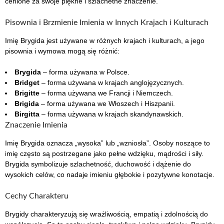
cenione za swoje piękne i szlachetne znaczenie.
Pisownia i Brzmienie Imienia w Innych Krajach i Kulturach
Imię Brygida jest używane w różnych krajach i kulturach, a jego
pisownia i wymowa mogą się różnić:
Brygida
– forma używana w Polsce.
Bridget
– forma używana w krajach anglojęzycznych.
Brigitte
– forma używana we Francji i Niemczech.
Brigida
– forma używana we Włoszech i Hiszpanii.
Birgitta
– forma używana w krajach skandynawskich.
Znaczenie Imienia
Imię Brygida oznacza „wysoka” lub „wzniosła”. Osoby noszące to
imię często są postrzegane jako pełne wdzięku, mądrości i siły.
Brygida symbolizuje szlachetność, duchowość i dążenie do
wysokich celów, co nadaje imieniu głębokie i pozytywne konotacje.
Cechy Charakteru
Brygidy charakteryzują się wrażliwością, empatią i zdolnością do