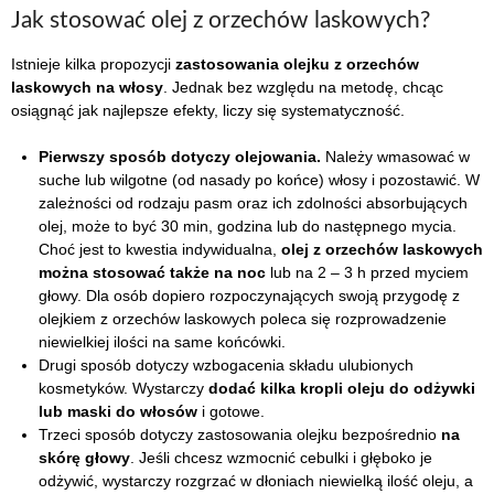
Jak stosować olej z orzechów laskowych?
Istnieje kilka propozycji
zastosowania olejku z orzechów
laskowych na włosy
. Jednak bez względu na metodę, chcąc
osiągnąć jak najlepsze efekty, liczy się systematyczność.
Pierwszy sposób dotyczy olejowania.
Należy wmasować w
suche lub wilgotne (od nasady po końce) włosy i pozostawić. W
zależności od rodzaju pasm oraz ich zdolności absorbujących
olej, może to być 30 min, godzina lub do następnego mycia.
Choć jest to kwestia indywidualna,
olej z orzechów laskowych
można stosować także na noc
lub na 2 – 3 h przed myciem
głowy. Dla osób dopiero rozpoczynających swoją przygodę z
olejkiem z orzechów laskowych poleca się rozprowadzenie
niewielkiej ilości na same końcówki.
Drugi sposób dotyczy wzbogacenia składu ulubionych
kosmetyków. Wystarczy
dodać kilka kropli oleju do odżywki
lub maski do włosów
i gotowe.
Trzeci sposób dotyczy zastosowania olejku bezpośrednio
na
skórę głowy
. Jeśli chcesz wzmocnić cebulki i głęboko je
odżywić, wystarczy rozgrzać w dłoniach niewielką ilość oleju, a