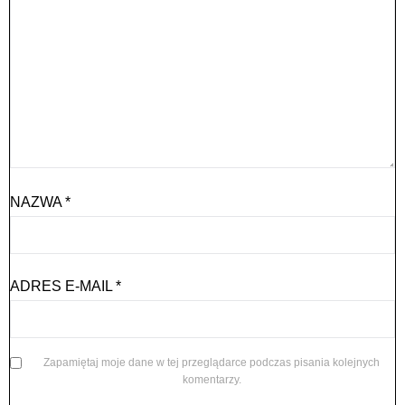
NAZWA
*
ADRES E-MAIL
*
Zapamiętaj moje dane w tej przeglądarce podczas pisania kolejnych
komentarzy.