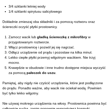
3/4 szklanki letniej wody
1/4 szklanki spirytusu salicylowego
Dokładnie zmieszaj oba składniki i za pomocą roztworu oraz
ściereczki oczyść płytki prostownicy.
Zamocz wacik lub
gładką ściereczkę z mikrofibry
w
przygotowanym roztworze.
Włącz prostownicę i pozwól jej się nagrzać.
Odłącz urządzenie od prądu i pozostaw na kilka minut.
Lekko ciepłe płytki przemyj wilgotnym wacikiem. Nie trzyj
mocno.
Krawędzie w obudowie i inne trudno dostępne miejsca wyczyść
za pomocą
pałeczek do uszu
.
Pamiętaj, aby nigdy nie czyścić urządzenia, które jest podłączone
do prądu. Ponadto ważne, aby wacik nie ociekał wodą. Powinien
być tylko lekko wilgotny.
Nie używaj mokrego urządzenia na włosy. Prostownica powinna być
całkowicie sucha, zanim ponownie wyprostujesz kosmyki.