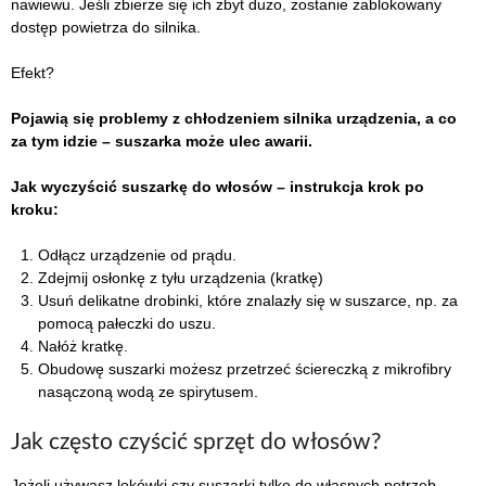
nawiewu. Jeśli zbierze się ich zbyt dużo, zostanie zablokowany
dostęp powietrza do silnika.
Efekt?
Pojawią się problemy z chłodzeniem silnika urządzenia, a co
za tym idzie – suszarka może ulec awarii.
Jak wyczyścić suszarkę do włosów – instrukcja krok po
kroku:
Odłącz urządzenie od prądu.
Zdejmij osłonkę z tyłu urządzenia (kratkę)
Usuń delikatne drobinki, które znalazły się w suszarce, np. za
pomocą pałeczki do uszu.
Nałóż kratkę.
Obudowę suszarki możesz przetrzeć ściereczką z mikrofibry
nasączoną wodą ze spirytusem.
Jak często czyścić sprzęt do włosów?
Jeżeli używasz lokówki czy suszarki tylko do własnych potrzeb,