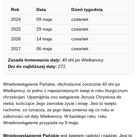
Rok
Data
Dzień tygodnia
2024
09 maja
czwartek
2025
29 maja
czwartek
2026
14 maja
czwartek
2027
06 maja
czwartek
Zasada formowania daty:
40 dni po Wielkanocy
Dni do najbliższej daty:
272
Wniebowstąpienie Pańskie, obchodzone corocznie 40 dni po
Wielkanocy, to jedno z najważniejszych świąt w roku liturgicznym
chrześcijan. Upamiętnia ono wstąpienie Jezusa Chrystusa do
nieba, kończące Jego ziemskie życie i misję. Jest to święto
ruchome, co oznacza, że jego data zmienia się co roku w
zależności od daty Wielkanocy. W każdego roku. roku
Wniebowstąpienie przypada na 9 maja.
Wniebowstąpienie Pańskie
jest świętem radości i nadziei. Jest to