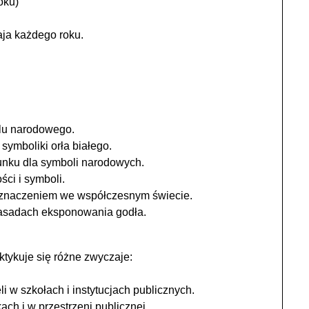
oku)
ja każdego roku.
lu narodowego.
symboliki orła białego.
unku dla symboli narodowych.
ci i symboli.
j znaczeniem we współczesnym świecie.
zasadach eksponowania godła.
tykuje się różne zwyczaje:
i w szkołach i instytucjach publicznych.
h i w przestrzeni publicznej.