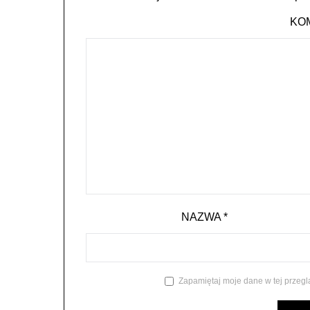
KO
NAZWA
*
Zapamiętaj moje dane w tej przegl