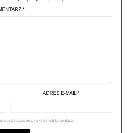
MENTARZ
*
ADRES E-MAIL
*
ądarce podczas pisania kolejnych komentarzy.