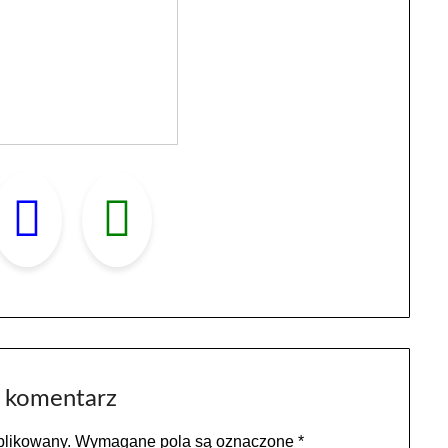
 komentarz
blikowany.
Wymagane pola są oznaczone
*