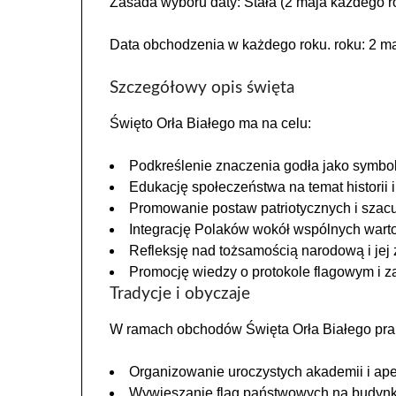
Zasada wyboru daty: Stała (2 maja każdego r
Data obchodzenia w każdego roku. roku: 2 ma
Szczegółowy opis święta
Święto Orła Białego ma na celu:
Podkreślenie znaczenia godła jako symbo
Edukację społeczeństwa na temat historii i 
Promowanie postaw patriotycznych i szac
Integrację Polaków wokół wspólnych wartoś
Refleksję nad tożsamością narodową i je
Promocję wiedzy o protokole flagowym i 
Tradycje i obyczaje
W ramach obchodów Święta Orła Białego prak
Organizowanie uroczystych akademii i apel
Wywieszanie flag państwowych na budynkac