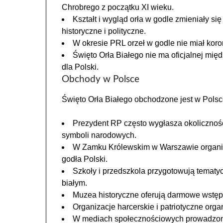
Chrobrego z początku XI wieku.
Kształt i wygląd orła w godle zmieniały si
historyczne i polityczne.
W okresie PRL orzeł w godle nie miał koro
Święto Orła Białego nie ma oficjalnej mię
dla Polski.
Obchody w Polsce
Święto Orła Białego obchodzone jest w Polsc
Prezydent RP często wygłasza okolicznoś
symboli narodowych.
W Zamku Królewskim w Warszawie organiz
godła Polski.
Szkoły i przedszkola przygotowują tematyc
białym.
Muzea historyczne oferują darmowe wstęp
Organizacje harcerskie i patriotyczne organ
W mediach społecznościowych prowadzone