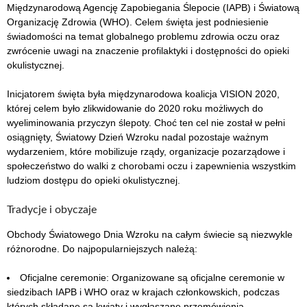
Międzynarodową Agencję Zapobiegania Ślepocie (IAPB) i Światową
Organizację Zdrowia (WHO). Celem święta jest podniesienie
świadomości na temat globalnego problemu zdrowia oczu oraz
zwrócenie uwagi na znaczenie profilaktyki i dostępności do opieki
okulistycznej.
Inicjatorem święta była międzynarodowa koalicja VISION 2020,
której celem było zlikwidowanie do 2020 roku możliwych do
wyeliminowania przyczyn ślepoty. Choć ten cel nie został w pełni
osiągnięty, Światowy Dzień Wzroku nadal pozostaje ważnym
wydarzeniem, które mobilizuje rządy, organizacje pozarządowe i
społeczeństwo do walki z chorobami oczu i zapewnienia wszystkim
ludziom dostępu do opieki okulistycznej.
Tradycje i obyczaje
Obchody Światowego Dnia Wzroku na całym świecie są niezwykle
różnorodne. Do najpopularniejszych należą:
Oficjalne ceremonie: Organizowane są oficjalne ceremonie w
siedzibach IAPB i WHO oraz w krajach członkowskich, podczas
których składane są kwiaty i wygłaszane przemówienia.