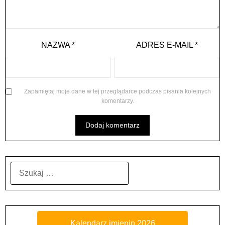
NAZWA
*
ADRES E-MAIL
*
Zapamiętaj moje dane w tej przeglądarce podczas pisania kolejnych
komentarzy.
SZUKAJ:
Kalendarz imienin 2026