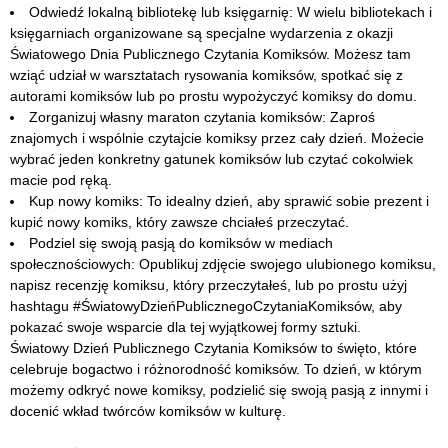
Odwiedź lokalną bibliotekę lub księgarnię: W wielu bibliotekach i
księgarniach organizowane są specjalne wydarzenia z okazji
Światowego Dnia Publicznego Czytania Komiksów. Możesz tam
wziąć udział w warsztatach rysowania komiksów, spotkać się z
autorami komiksów lub po prostu wypożyczyć komiksy do domu.
Zorganizuj własny maraton czytania komiksów: Zaproś
znajomych i wspólnie czytajcie komiksy przez cały dzień. Możecie
wybrać jeden konkretny gatunek komiksów lub czytać cokolwiek
macie pod ręką.
Kup nowy komiks: To idealny dzień, aby sprawić sobie prezent i
kupić nowy komiks, który zawsze chciałeś przeczytać.
Podziel się swoją pasją do komiksów w mediach
społecznościowych: Opublikuj zdjęcie swojego ulubionego komiksu,
napisz recenzję komiksu, który przeczytałeś, lub po prostu użyj
hashtagu #ŚwiatowyDzieńPublicznegoCzytaniaKomiksów, aby
pokazać swoje wsparcie dla tej wyjątkowej formy sztuki.
Światowy Dzień Publicznego Czytania Komiksów to święto, które
celebruje bogactwo i różnorodność komiksów. To dzień, w którym
możemy odkryć nowe komiksy, podzielić się swoją pasją z innymi i
docenić wkład twórców komiksów w kulturę.