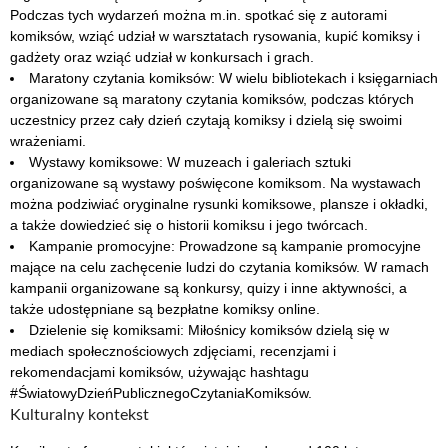
Podczas tych wydarzeń można m.in. spotkać się z autorami
komiksów, wziąć udział w warsztatach rysowania, kupić komiksy i
gadżety oraz wziąć udział w konkursach i grach.
Maratony czytania komiksów: W wielu bibliotekach i księgarniach
organizowane są maratony czytania komiksów, podczas których
uczestnicy przez cały dzień czytają komiksy i dzielą się swoimi
wrażeniami.
Wystawy komiksowe: W muzeach i galeriach sztuki
organizowane są wystawy poświęcone komiksom. Na wystawach
można podziwiać oryginalne rysunki komiksowe, plansze i okładki,
a także dowiedzieć się o historii komiksu i jego twórcach.
Kampanie promocyjne: Prowadzone są kampanie promocyjne
mające na celu zachęcenie ludzi do czytania komiksów. W ramach
kampanii organizowane są konkursy, quizy i inne aktywności, a
także udostępniane są bezpłatne komiksy online.
Dzielenie się komiksami: Miłośnicy komiksów dzielą się w
mediach społecznościowych zdjęciami, recenzjami i
rekomendacjami komiksów, używając hashtagu
#ŚwiatowyDzieńPublicznegoCzytaniaKomiksów.
Kulturalny kontekst