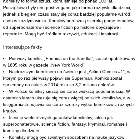
Komiksy to forma sztuki, która istnieje od ponad 100 lat.
Początkowo były one postrzegane jako forma rozrywki dla dzieci,
jednak z biegiem czasu stały się coraz bardziej popularne wśród
osób w każdym wieku. Komiksy poruszają szeroką gamę tematów,
od superbohaterów i science fiction po historie obyczajowe i
reportaże. Mogą być źródłem rozrywki, edukacji i inspiracji.
Interesujące fakty
Pierwszy komiks, „Funnies on the Sandlot”, został opublikowany
w 1895 roku w gazecie „New York World”.
Najdroższym komiksem na świecie jest „Action Comics #1”, w
którym po raz pierwszy pojawił się Superman. Komiks został
sprzedany na aukcji w 2014 roku za 3,2 miliona dolarów.
W Polsce komiksy cieszą się coraz większą popularnością. W
ostatnich latach ukazuje się coraz więcej polskich komiksów, a w
księgarniach pojawia się coraz szerszy wybór komiksów z różnych
krajów.
Istnieje wiele różnych gatunków komiksów, takich jak
superbohaterowie, science fiction, fantasy, kryminał, romanse i
komiksy dla dzieci.
Komiksy mogą być świetnym sposobem na naukę języków