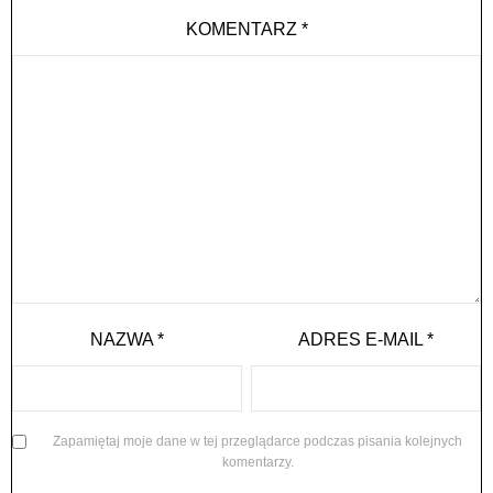
KOMENTARZ
*
NAZWA
*
ADRES E-MAIL
*
Zapamiętaj moje dane w tej przeglądarce podczas pisania kolejnych
komentarzy.