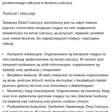
przełomowego odkrycia w leczeniu cukrzycy.
Tradycje i obyczaje
Światowy Dzień Cukrzycy obchodzony jest na całym świecie
poprzez różnorodne inicjatywy mające na celu zwiększenie
świadomości na temat cukrzycy, jej przyczyn, objawów, powikłań
oraz metod leczenia. Do najważniejszych tradycji i obyczajów
należą:
Kampanie edukacyjne: Organizowane są kampanie mające na
celu edukację społeczeństwa na temat cukrzycy. W ramach tych
kampanii rozdawane są ulotki informacyjne, organizowane są
wykłady oraz spotkania z ekspertami.
Bezpłatne badania: W wielu miejscach na świecie organizowane
są akcje, podczas których można skorzystać z bezpłatnych badań
poziomu glukozy we krwi oraz konsultacji z diabetologami.
Maratony i biegi charytatywne: Organizowane są maratony, biegi
oraz inne wydarzenia sportowe mające na celu zbieranie funduszy
na badania nad cukrzycą oraz pomoc osobom chorym.
Podświetlanie budynków: Symbolem Światowego Dnia Cukrzycy
jest niebieski okrąg. W ramach obchodów tego dnia, wiele znanych