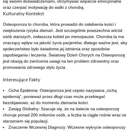
się swoimi doświadczeniami, otrzymywać wsparcie emocjonalne
oraz czerpać motywację do walki z chorobą.
Kulturalny Kontekst
Osteoporoza to choroba, która prowadzi do osłabienia kości i
zwiększenia ryzyka złamań. Jest szczególnie powszechna wśród
osób starszych, zwłaszcza kobiet po menopauzie. Choroba ta ma
znaczący wpływ na jakość życia pacjentów, dlatego ważne jest, aby
społeczeństwo było świadome jej istnienia oraz sposobów
zapobiegania i leczenia. Światowy Dzień Chorych na Osteoporozę
jest okazją do zwrócenia uwagi na ten problem zdrowotny oraz
promowania zdrowego stylu życia.
Interesujące Fakty
Cicha Epidemia: Osteoporoza jest często nazywana „cichą
epidemią”, ponieważ przez długi czas może przebiegać
bezobjawowo, aż do momentu złamania kości.
Zasięg Globalny: Szacuje się, że na świecie na osteoporozę
choruje ponad 200 milionów osób, a liczba ta ciągle rośnie wraz ze
starzeniem się populacji.
Znaczenie Wczesnej Diagnozy: Wczesne wykrycie osteoporozy