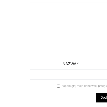
NAZWA
*
Zapamiętaj moje dane w tej przegl