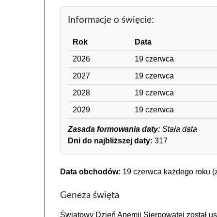
Informacje o święcie:
Rok
Data
2026
19 czerwca
2027
19 czerwca
2028
19 czerwca
2029
19 czerwca
Zasada formowania daty:
Stała data
Dni do najbliższej daty:
317
Data obchodów:
19 czerwca każdego roku (z
Geneza święta
Światowy Dzień Anemii Sierpowatej został u