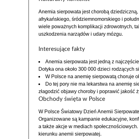
Anemia sierpowata jest chorobą dziedziczną,
afrykańskiego, śródziemnomorskiego i połu
wiele poważnych komplikacji zdrowotnych, tak
uszkodzenia narządów i udary mózgu.
Interesujące fakty
Anemia sierpowata jest jedną z najczęści
Dotyka ona około 300 000 dzieci rodzących s
W Polsce na anemię sierpowatą choruje o
Do tej pory nie ma lekarstwa na anemię si
złagodzić objawy choroby i poprawić jakość ż
Obchody święta w Polsce
W Polsce Światowy Dzień Anemii Sierpowate
Organizowane są kampanie edukacyjne, konfe
a także akcje w mediach społecznościowych.
kierunku anemii sierpowatej.