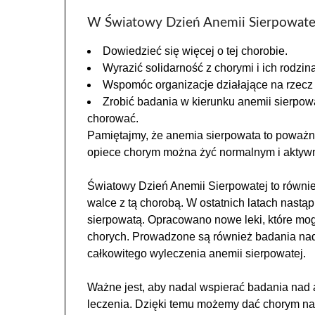
W Światowy Dzień Anemii Sierpowat
Dowiedzieć się więcej o tej chorobie.
Wyrazić solidarność z chorymi i ich rodzin
Wspomóc organizacje działające na rzecz 
Zrobić badania w kierunku anemii sierpow
chorować.
Pamiętajmy, że anemia sierpowata to poważna
opiece chorym można żyć normalnym i aktyw
Światowy Dzień Anemii Sierpowatej to również
walce z tą chorobą. W ostatnich latach nast
sierpowatą. Opracowano nowe leki, które mog
chorych. Prowadzone są również badania nad
całkowitego wyleczenia anemii sierpowatej.
Ważne jest, aby nadal wspierać badania nad
leczenia. Dzięki temu możemy dać chorym nad