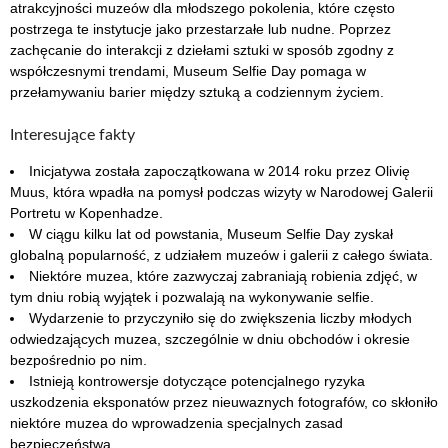
atrakcyjności muzeów dla młodszego pokolenia, które często
postrzega te instytucje jako przestarzałe lub nudne. Poprzez
zachęcanie do interakcji z dziełami sztuki w sposób zgodny z
współczesnymi trendami, Museum Selfie Day pomaga w
przełamywaniu barier między sztuką a codziennym życiem.
Interesujące fakty
Inicjatywa została zapoczątkowana w 2014 roku przez Olivię
Muus, która wpadła na pomysł podczas wizyty w Narodowej Galerii
Portretu w Kopenhadze.
W ciągu kilku lat od powstania, Museum Selfie Day zyskał
globalną popularność, z udziałem muzeów i galerii z całego świata.
Niektóre muzea, które zazwyczaj zabraniają robienia zdjęć, w
tym dniu robią wyjątek i pozwalają na wykonywanie selfie.
Wydarzenie to przyczyniło się do zwiększenia liczby młodych
odwiedzających muzea, szczególnie w dniu obchodów i okresie
bezpośrednio po nim.
Istnieją kontrowersje dotyczące potencjalnego ryzyka
uszkodzenia eksponatów przez nieuwaznych fotografów, co skłoniło
niektóre muzea do wprowadzenia specjalnych zasad
bezpieczeństwa.