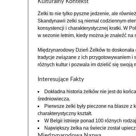
Kulturalny Kontekst
Żelki to nie tylko pyszne jedzenie, ale również
Skandynawii żelki są niemal codziennym elem
konsystencji i charakterystycznej kratki. W Po
w sezonie letnim, kiedy można je znaleźć na 
Międzynarodowy Dzień Żelków to doskonała ok
tradycje związane z ich przygotowywaniem i s
różnych kultur i pozwala im dzielić się swoją 
Interesujące Fakty
Dokładna historia żelków nie jest do końc
średniowiecza.
Pierwsze żelki były pieczone na blasze z 
charakterystyczny kształt.
W Belgii istnieje ponad 100 różnych rodza
Największy żelka na świecie został upiecz
Międzynarodowa Nazwa