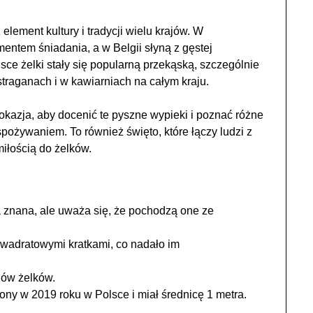
 element kultury i tradycji wielu krajów. W
entem śniadania, a w Belgii słyną z gęstej
lsce żelki stały się popularną przekąską, szczególnie
straganach i w kawiarniach na całym kraju.
azja, aby docenić te pyszne wypieki i poznać różne
pożywaniem. To również święto, które łączy ludzi z
miłością do żelków.
a znana, ale uważa się, że pochodzą one ze
kwadratowymi kratkami, co nadało im
jów żelków.
ony w 2019 roku w Polsce i miał średnicę 1 metra.