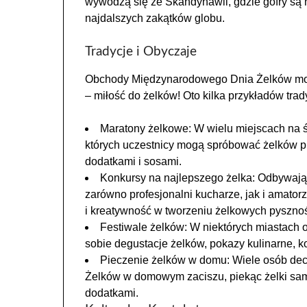
wywodzą się ze Skandynawii, gdzie gofry są 
najdalszych zakątków globu.
Tradycje i Obyczaje
Obchody Międzynarodowego Dnia Żelków mogą 
– miłość do żelków! Oto kilka przykładów tra
Maratony żelkowe: W wielu miejscach na 
których uczestnicy mogą spróbować żelków p
dodatkami i sosami.
Konkursy na najlepszego żelka: Odbywają 
zarówno profesjonalni kucharze, jak i amato
i kreatywność w tworzeniu żelkowych pysznoś
Festiwale żelków: W niektórych miastach o
sobie degustacje żelków, pokazy kulinarne, kon
Pieczenie żelków w domu: Wiele osób de
Żelków w domowym zaciszu, piekąc żelki samo
dodatkami.