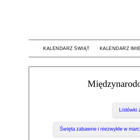
Skip
to
content
KALENDARZ ŚWIĄT
KALENDARZ IMI
Międzynarod
Listówki
Święta zabawne i niezwykłe w mar