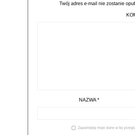
Twój adres e-mail nie zostanie opu
KO
NAZWA
*
Zapamiętaj moje dane w tej przegl