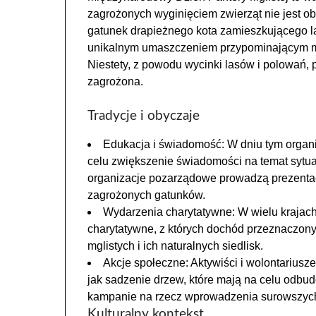
zagrożonych wyginięciem zwierząt nie jest obo
gatunek drapieżnego kota zamieszkującego la
unikalnym umaszczeniem przypominającym mgli
Niestety, z powodu wycinki lasów i polowań, 
zagrożona.
Tradycje i obyczaje
Edukacja i świadomość: W dniu tym organ
celu zwiększenie świadomości na temat sytuacj
organizacje pozarządowe prowadzą prezentacj
zagrożonych gatunków.
Wydarzenia charytatywne: W wielu krajach 
charytatywne, z których dochód przeznaczony 
mglistych i ich naturalnych siedlisk.
Akcje społeczne: Aktywiści i wolontariusz
jak sadzenie drzew, które mają na celu odbudo
kampanie na rzecz wprowadzenia surowszych
Kulturalny kontekst