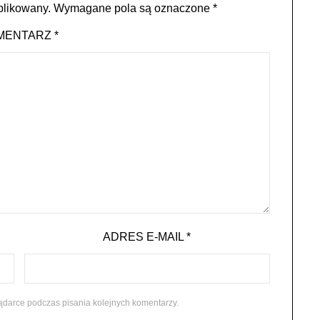
blikowany.
Wymagane pola są oznaczone
*
MENTARZ
*
ADRES E-MAIL
*
ądarce podczas pisania kolejnych komentarzy.