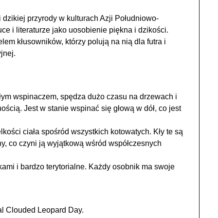
 dzikiej przyrody w kulturach Azji Południowo-
e i literaturze jako uosobienie piękna i dzikości.
elem kłusowników, którzy polują na nią dla futra i
jnej.
ałym wspinaczem, spędza dużo czasu na drzewach i
ością. Jest w stanie wspinać się głową w dół, co jest
lkości ciała spośród wszystkich kotowatych. Kły te są
ny, co czyni ją wyjątkową wśród współczesnych
kami i bardzo terytorialne. Każdy osobnik ma swoje
al Clouded Leopard Day.