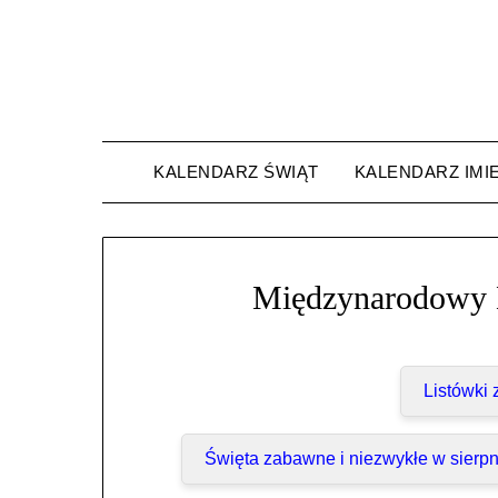
Skip
to
content
KALENDARZ ŚWIĄT
KALENDARZ IMI
Międzynarodowy D
Listówki
Święta zabawne i niezwykłe w sierpn