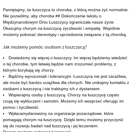
Pamiętajmy, że łuszczyca to choroba, z którą można żyć normalnie.
Nie pozwólmy, aby choroba ## Dokończenie tekstu o
Międzynarodowym Dniu Łuszczycy ograniczała nasze życie.
Okazujmy chorym na łuszczycę życzliwość i empatię. Wspólnie
możemy pokonać stereotypy i uprzedzenia związane z tą chorobą.
Jak możemy pomóc osobom z łuszczycą?
Dowiedzmy się więcej o łuszczycy. Im więcej będziemy wiedzieć
o tej chorobie, tym łatwiej będzie nam zrozumieć problemy, z
którymi borykają się chorzy.
Bądźmy wyrozumiali i tolerancyjni. Łuszczyca nie jest zaraźliwa,
ale może być bardzo uciążliwa dla chorych. Nie unikajmy kontaktu z
osobami z łuszczycą i nie traktujmy ich z dystansem.
Wspierajmy osoby z łuszczycą. Chorzy na łuszczycę często
czują się wykluczeni i samotni. Możemy ich wesprzeć oferując im
pomoc i życzliwość.
Wpłacamydarowizny na organizacje pozarządowe, które
pomagają chorym na łuszczycę. Dzięki temu możemy przyczynić
się do rozwoju badań nad łuszczycą i jej leczeniem.